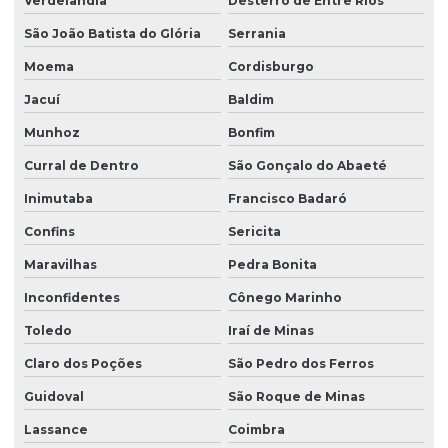
Verdelândia
Desterro de Entre Rios
São João Batista do Glória
Serrania
Moema
Cordisburgo
Jacuí
Baldim
Munhoz
Bonfim
Curral de Dentro
São Gonçalo do Abaeté
Inimutaba
Francisco Badaró
Confins
Sericita
Maravilhas
Pedra Bonita
Inconfidentes
Cônego Marinho
Toledo
Iraí de Minas
Claro dos Poções
São Pedro dos Ferros
Guidoval
São Roque de Minas
Lassance
Coimbra