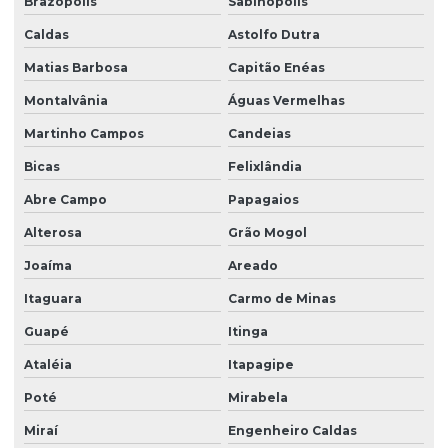
Brazópolis
Sabinópolis
Plantio de grama com hidrossemeadura
Caldas
Astolfo Dutra
Plantio de grama com hidrossemeadura em sp
Matias Barbosa
Capitão Enéas
Plantio de grama em leivas
Montalvânia
Águas Vermelhas
Plantio de grama em loteamentos
Martinho Campos
Candeias
Plantio de grama em loteamentos em sp
Bicas
Felixlândia
Plantio de grama em minas gerais
Abre Campo
Papagaios
Plantio de grama para obras
Alterosa
Grão Mogol
Plantio de grama em paraná
Joaíma
Areado
Plantio de grama em placas
Itaguara
Carmo de Minas
Plantio de grama por hidrossemeadura
Guapé
Itinga
Ataléia
Itapagipe
Plantio de grama na quinta da baroneza
Poté
Mirabela
Plantio de grama em rodovias
Miraí
Engenheiro Caldas
Plantio de grama em rodovias em sp