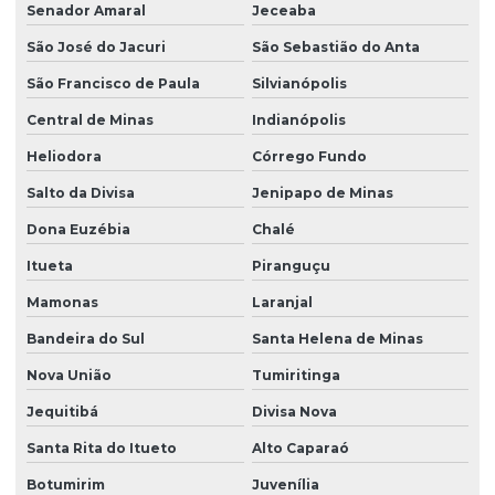
Senador Amaral
Jeceaba
São José do Jacuri
São Sebastião do Anta
São Francisco de Paula
Silvianópolis
Central de Minas
Indianópolis
Heliodora
Córrego Fundo
Salto da Divisa
Jenipapo de Minas
Dona Euzébia
Chalé
Itueta
Piranguçu
Mamonas
Laranjal
Bandeira do Sul
Santa Helena de Minas
Nova União
Tumiritinga
Jequitibá
Divisa Nova
Santa Rita do Itueto
Alto Caparaó
Botumirim
Juvenília