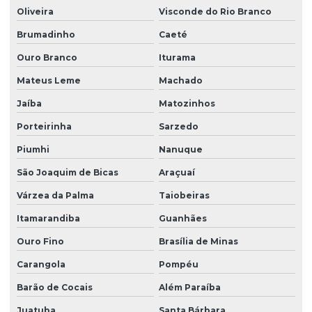
Oliveira
Visconde do Rio Branco
Execução de projeto de paisagismo
Brumadinho
Caeté
Fabricante de árvores nativas
Ouro Branco
Iturama
Fabricante de árvores nativas em são paulo
Mateus Leme
Machado
Fabricante de grama esmeralda
Jaíba
Matozinhos
Fabricante de grama esmeralda em são paulo
Porteirinha
Sarzedo
Fabricante de grama santo agostinho
Piumhi
Nanuque
Fabricante de grama são carlos
São Joaquim de Bicas
Araçuaí
Várzea da Palma
Taiobeiras
Fornecedor de árvores nativas
Itamarandiba
Guanhães
Fornecedor de árvores nativas em são paulo
Ouro Fino
Brasília de Minas
Fornecedor de grama batatais
Carangola
Pompéu
Fornecedor de grama bermuda
Barão de Cocais
Além Paraíba
Fornecedor de grama bermuda em paraná
Juatuba
Santa Bárbara