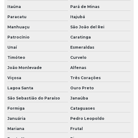
Itaúna
Pará de Minas
Empresa de grama bermuda
Paracatu
Itajubá
Empresa de grama bermuda em paraná
Manhuaçu
São João del Rei
Empresa de grama bermuda em são paulo
Patrocínio
Caratinga
Empresa de grama esmeralda
Unaí
Esmeraldas
Empresa de grama esmeralda em paraná
Timóteo
Curvelo
Empresa de grama esmeralda em são paulo
João Monlevade
Alfenas
Empresa de grama são carlos
Viçosa
Três Corações
Empresa de grama são carlos em paraná
Lagoa Santa
Ouro Preto
Empresa de grama são carlos em são paulo
São Sebastião do Paraíso
Janaúba
Empresa de hidrossemeadura
Formiga
Cataguases
Januária
Pedro Leopoldo
Empresa de leiva de grama
Mariana
Frutal
Empresa de plantio de grama