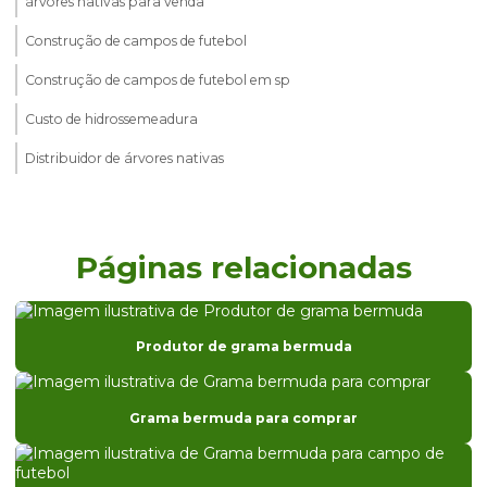
árvores nativas para venda
Construção de campos de futebol
Construção de campos de futebol em sp
Custo de hidrossemeadura
Distribuidor de árvores nativas
Distribuidor de árvores nativas em são paulo
Distribuidor de grama
Páginas relacionadas
Distribuidor de grama batatais
Distribuidor de grama batatais em sp
Produtor de grama bermuda
Distribuidor de grama bermuda
Distribuidor de grama bermuda em paraná
Grama bermuda para comprar
Distribuidor de grama bermuda em são paulo
Distribuidor de grama para campo de futebol