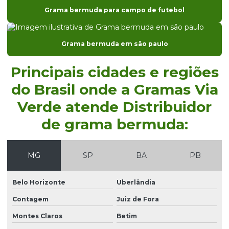
Grama bermuda para campo de futebol
Distribuidor de grama para campo de futebol em sp
Distribuidor de grama para campo de golfe
Grama bermuda em são paulo
Distribuidor de grama para casa de praia em sp
Distribuidor de grama coreana
Principais cidades e regiões
Distribuidor de grama coreana em sp
do Brasil onde a Gramas Via
Verde atende Distribuidor
Distribuidor de grama entregue para obras
de grama bermuda:
Distribuidor de grama entregue para obras em sp
Distribuidor de grama esmeralda
MG
SP
BA
PB
Distribuidor de grama esmeralda em paraná
Distribuidor de grama esmeralda em são paulo
Belo Horizonte
Uberlândia
Distribuidor de grama para prefeitura
Contagem
Juiz de Fora
Distribuidor de grama santo agostinho
Montes Claros
Betim