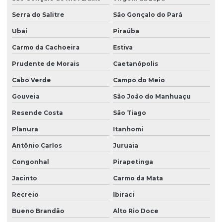
Produtor de grama coreana
Serra do Salitre
São Gonçalo do Pará
Produtor de grama entregue para obras
Ubaí
Piraúba
Produtor de grama esmeralda
Carmo da Cachoeira
Estiva
Produtor de grama esmeralda em minas gerais
Prudente de Morais
Caetanópolis
Produtor de grama esmeralda em paraná
Cabo Verde
Campo do Meio
Produtor de grama esmeralda em são paulo
Gouveia
São João do Manhuaçu
Produtor de grama são carlos
Resende Costa
São Tiago
Planura
Itanhomi
Produtor de grama são carlos em paraná
Antônio Carlos
Juruaia
Produtor de grama são carlos em são paulo
Congonhal
Pirapetinga
Produtor de leiva de grama
Jacinto
Carmo da Mata
Produtor de plantio de grama
Recreio
Ibiraci
Serviço de hidrossemeadura
Bueno Brandão
Alto Rio Doce