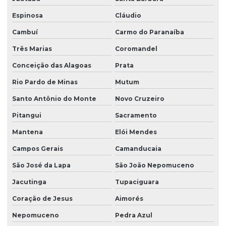
Fornecedor de grama para campo de futebol em sp
Espinosa
Cláudio
Fornecedor de grama esmeralda
Cambuí
Carmo do Paranaíba
Fornecedor de grama esmeralda em paraná
Três Marias
Coromandel
Fornecedor de grama esmeralda em são paulo
Conceição das Alagoas
Prata
Fornecedor de grama santo agostinho
Rio Pardo de Minas
Mutum
Fornecedor de grama são carlos
Santo Antônio do Monte
Novo Cruzeiro
Pitangui
Sacramento
Fornecedor de grama são carlos em paraná
Mantena
Elói Mendes
Fornecedor de grama são carlos em são paulo
Campos Gerais
Camanducaia
Fornecedor de plantio de grama
São José da Lapa
São João Nepomuceno
Fornecedor de plantio de grama em paraná
Jacutinga
Tupaciguara
Fornecedor de plantio de grama em são paulo
Coração de Jesus
Aimorés
Grama bermuda para campo de futebol
Nepomuceno
Pedra Azul
Grama bermuda para comprar