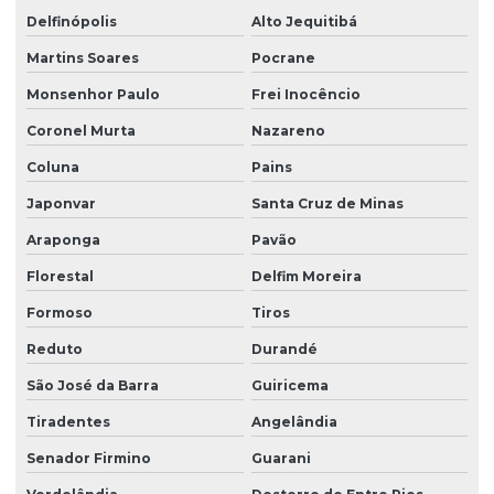
Delfinópolis
Alto Jequitibá
Martins Soares
Pocrane
Monsenhor Paulo
Frei Inocêncio
Coronel Murta
Nazareno
Coluna
Pains
Japonvar
Santa Cruz de Minas
Araponga
Pavão
Florestal
Delfim Moreira
Formoso
Tiros
Reduto
Durandé
São José da Barra
Guiricema
Tiradentes
Angelândia
Senador Firmino
Guarani