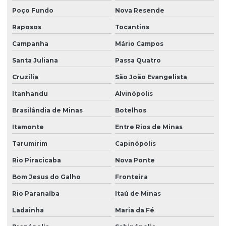
Poço Fundo
Nova Resende
Plantio de árvores nativas
Raposos
Tocantins
Plantio de árvores nativas em sp
Campanha
Mário Campos
Plantio de grama em aeroportos
Santa Juliana
Passa Quatro
Plantio de grama em aeroportos em sp
Cruzília
São João Evangelista
Plantio de grama com areia
Itanhandu
Alvinópolis
Plantio de grama em bahia
Brasilândia de Minas
Botelhos
Plantio de grama em barranco
Itamonte
Entre Rios de Minas
Plantio de grama em condomínio
Tarumirim
Capinópolis
Plantio de grama em condomínio em sp
Rio Piracicaba
Nova Ponte
Plantio de grama esmeralda
Bom Jesus do Galho
Fronteira
Plantio de grama esmeralda por semeadura
Rio Paranaíba
Itaú de Minas
Ladainha
Maria da Fé
Plantio de grama na fazenda boa vista