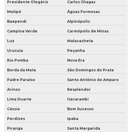
Grama são carlos m2
Presidente Olegário
Carlos Chagas
Grama são carlos em minas gerais
Matipó
Águas Formosas
Baependi
Alpinópolis
Grama são carlos em paraná
Campina Verde
Carmópolis de Minas
Grama são carlos em placas
Luz
Malacacheta
Grama são carlos em são paulo
Urucuia
Peçanha
Grama são carlos a venda
Rio Pomba
Nova Era
Gramas para campo de futebol
Borda da Mata
São Domingos do Prata
Hidrossemeadura em são paulo
Padre Paraíso
Santo Antônio do Amparo
Hidrossemeadura à venda
Arinos
Resplendor
Leiva de grama
Lima Duarte
Itacarambi
Manutenção de áreas verde
Cássia
Bom Sucesso
Manutenção de áreas verde em sp
Perdizes
Ipaba
Orçamento de plantio de grama
Piranga
Santa Margarida