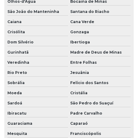
Olhos-d'Água
Bocaina de Minas
São João do Manteninha
Santana do Riacho
Caiana
Cana Verde
Crisólita
Gonzaga
Dom Silvério
Ibertioga
Gurinhatã
Madre de Deus de Minas
Veredinha
Entre Folhas
Rio Preto
Jesuânia
Sobrália
Felício dos Santos
Moeda
Cristália
Sardoá
São Pedro do Suaçuí
Ibiracatu
Padre Carvalho
Guaraciama
Caparaó
Mesquita
Franciscópolis