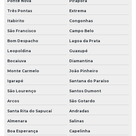
Ponte Nova
Pirapora
Empresa de plantio de grama em paraná
Três Pontas
Extrema
Empresa de plantio de grama em são paulo
Itabirito
Congonhas
Empresa produtora de grama batatais
São Francisco
Campo Belo
Empresa produtora de grama para campo de golfe
Bom Despacho
Lagoa da Prata
Empresa produtora de grama entregue para obras
Leopoldina
Guaxupé
Empresa produtora de grama esmeralda
Bocaiuva
Diamantina
Empresa produtora de grama santo agostinho
Monte Carmelo
João Pinheiro
Empresa produtora de grama são carlos
Igarapé
Santana do Paraíso
Empresa produtora de leiva de grama
São Lourenço
Santos Dumont
Arcos
São Gotardo
Equipe de plantio de grama esmeralda
Santa Rita do Sapucaí
Andradas
Equipe de plantio de grama esmeralda em sp
Almenara
Salinas
Equipe de plantio de grama especializada em rodovias
Boa Esperança
Capelinha
Equipe de plantio de grama especializada em taludes