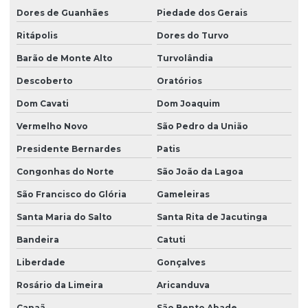
Dores de Guanhães
Piedade dos Gerais
Ritápolis
Dores do Turvo
Barão de Monte Alto
Turvolândia
Descoberto
Oratórios
Dom Cavati
Dom Joaquim
Vermelho Novo
São Pedro da União
Presidente Bernardes
Patis
Congonhas do Norte
São João da Lagoa
São Francisco do Glória
Gameleiras
Santa Maria do Salto
Santa Rita de Jacutinga
Bandeira
Catuti
Liberdade
Gonçalves
Rosário da Limeira
Aricanduva
Canaã
São Bento Abade