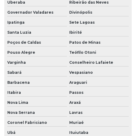
Distribuidor de grama santo agostinho em são paulo
Uberaba
Ribeirão das Neves
Governador Valadares
Divinópolis
Distribuidor de grama são carlos
Ipatinga
Sete Lagoas
Distribuidor de grama são carlos em paraná
Santa Luzia
Ibirité
Distribuidor de grama são carlos em são paulo
Poços de Caldas
Patos de Minas
Distribuidor de leiva de grama em sp
Pouso Alegre
Teófilo Otoni
Distribuidor de plantio de grama
Varginha
Conselheiro Lafaiete
Distribuidor de plantio de grama em paraná
Sabará
Vespasiano
Distribuidor de plantio de grama em são paulo
Barbacena
Araguari
Empreiteira de plantio de grama esmeralda em sp
Itabira
Passos
Empresa de árvores nativas
Nova Lima
Araxá
Empresa de árvores nativas em paraná
Nova Serrana
Lavras
Empresa de árvores nativas em são paulo
Coronel Fabriciano
Muriaé
Ubá
Ituiutaba
Empresa de grama batatais