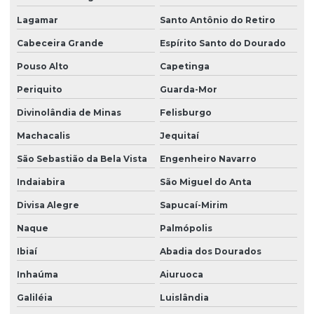
Lagamar
Santo Antônio do Retiro
Cabeceira Grande
Espírito Santo do Dourado
Pouso Alto
Capetinga
Periquito
Guarda-Mor
Divinolândia de Minas
Felisburgo
Machacalis
Jequitaí
São Sebastião da Bela Vista
Engenheiro Navarro
Indaiabira
São Miguel do Anta
Divisa Alegre
Sapucaí-Mirim
Naque
Palmópolis
Ibiaí
Abadia dos Dourados
Inhaúma
Aiuruoca
Galiléia
Luislândia