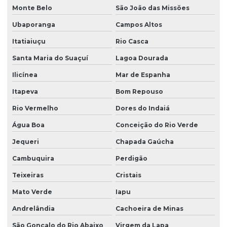
Monte Belo
São João das Missões
Plantio de grama em são paulo
Ubaporanga
Campos Altos
Plantio de grama por semeadura
Itatiaiuçu
Rio Casca
Plantio de grama em talude
Santa Maria do Suaçuí
Lagoa Dourada
Plantio de grama em tapete
Ilicínea
Mar de Espanha
Plantio de gramados
Itapeva
Bom Repouso
Plantio de gramas
Rio Vermelho
Dores do Indaiá
Produtor de árvores nativas
Água Boa
Conceição do Rio Verde
Produtor de grama
Jequeri
Chapada Gaúcha
Cambuquira
Perdigão
Produtor de grama batatais
Teixeiras
Cristais
Produtor de grama bermuda
Mato Verde
Iapu
Produtor de grama para campo de futebol
Andrelândia
Cachoeira de Minas
Produtor de grama para campo de golfe
São Gonçalo do Rio Abaixo
Virgem da Lapa