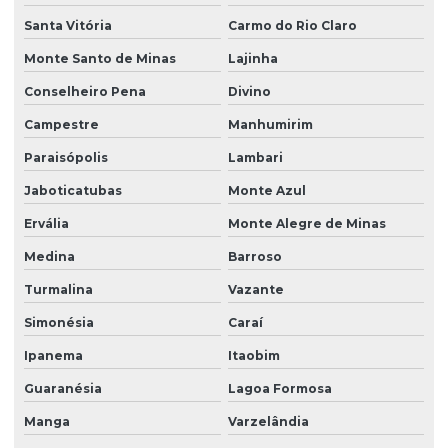
Grama esmeralda em minas gerais
Santa Vitória
Carmo do Rio Claro
Grama esmeralda em paraná
Monte Santo de Minas
Lajinha
Grama esmeralda em são paulo
Conselheiro Pena
Divino
Campestre
Manhumirim
Grama esmeralda para sombra
Paraisópolis
Lambari
Grama esmeralda em sp
Jaboticatubas
Monte Azul
Grama esmeralda para talude
Ervália
Monte Alegre de Minas
Grama esmeralda a venda
Medina
Barroso
Grama santo agostinho
Turmalina
Vazante
Grama santo agostinho em são paulo
Simonésia
Caraí
Grama são carlos em bahia
Ipanema
Itaobim
Grama são carlos para campo de futebol
Guaranésia
Lagoa Formosa
Grama são carlos para jardim
Manga
Varzelândia