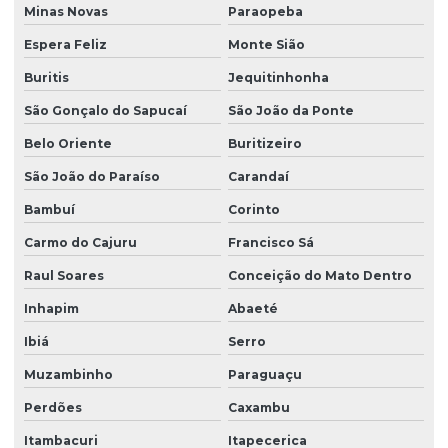
Minas Novas
Paraopeba
Grama bermuda em são paulo
Espera Feliz
Monte Sião
Grama para campo de futebol preço
Buritis
Jequitinhonha
Grama para campo de futebol profissional
São Gonçalo do Sapucaí
São João da Ponte
Grama para campo de futebol society
Belo Oriente
Buritizeiro
São João do Paraíso
Carandaí
Grama para campo de golfe
Bambuí
Corinto
Grama da esmeralda
Carmo do Cajuru
Francisco Sá
Grama esmeralda na bahia
Raul Soares
Conceição do Mato Dentro
Grama esmeralda para campo de futebol
Inhapim
Abaeté
Grama esmeralda para comprar
Ibiá
Serro
Grama esmeralda para jardim
Muzambinho
Paraguaçu
Grama esmeralda para jardim para comprar
Perdões
Caxambu
Grama esmeralda para jardim preço
Itambacuri
Itapecerica