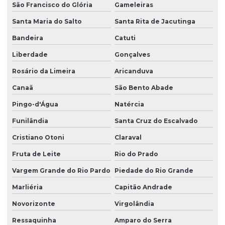
São Francisco do Glória
Gameleiras
Santa Maria do Salto
Santa Rita de Jacutinga
Bandeira
Catuti
Liberdade
Gonçalves
Rosário da Limeira
Aricanduva
Canaã
São Bento Abade
Pingo-d'Água
Natércia
Funilândia
Santa Cruz do Escalvado
Cristiano Otoni
Claraval
Fruta de Leite
Rio do Prado
Vargem Grande do Rio Pardo
Piedade do Rio Grande
Marliéria
Capitão Andrade
Novorizonte
Virgolândia
Ressaquinha
Amparo do Serra