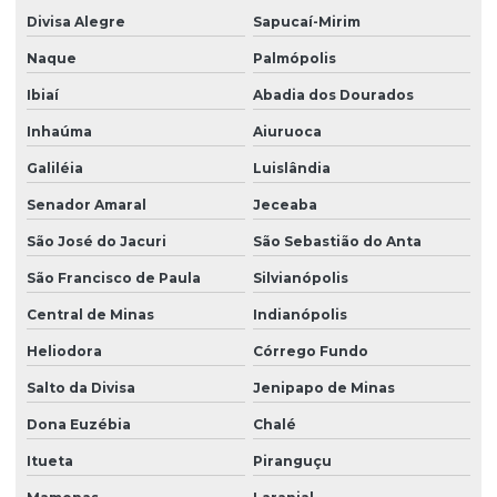
Divisa Alegre
Sapucaí-Mirim
Naque
Palmópolis
Ibiaí
Abadia dos Dourados
Inhaúma
Aiuruoca
Galiléia
Luislândia
Senador Amaral
Jeceaba
São José do Jacuri
São Sebastião do Anta
São Francisco de Paula
Silvianópolis
Central de Minas
Indianópolis
Heliodora
Córrego Fundo
Salto da Divisa
Jenipapo de Minas
Dona Euzébia
Chalé
Itueta
Piranguçu