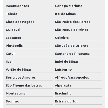
Inconfidentes
Cônego Marinho
Toledo
Iraí de Minas
Claro dos Poções
São Pedro dos Ferros
Guidoval
São Roque de Minas
Lassance
Coimbra
Pintópolis
São João do Oriente
Catuji
Santana de Pirapama
Ijaci
Imbé de Minas
Varjão de Minas
Luisburgo
Serra dos Aimorés
Alfredo Vasconcelos
São Thomé das Letras
Alpercata
Montezuma
Riachinho
Dionísio
Estrela do Sul