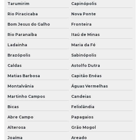
Plantio de grama em condomínio em sp
Tarumirim
Capinópolis
Plantio de grama esmeralda
Rio Piracicaba
Nova Ponte
Plantio de grama esmeralda por semeadura
Bom Jesus do Galho
Fronteira
Plantio de grama na fazenda boa vista
Rio Paranaíba
Itaú de Minas
Ladainha
Maria da Fé
Plantio de grama com hidrossemeadura
Brazópolis
Sabinópolis
Plantio de grama com hidrossemeadura em sp
Caldas
Astolfo Dutra
Plantio de grama em leivas
Matias Barbosa
Capitão Enéas
Plantio de grama em loteamentos
Montalvânia
Águas Vermelhas
Plantio de grama em loteamentos em sp
Martinho Campos
Candeias
Plantio de grama em minas gerais
Bicas
Felixlândia
Plantio de grama para obras
Abre Campo
Papagaios
Plantio de grama em paraná
Alterosa
Grão Mogol
Plantio de grama em placas
Joaíma
Areado