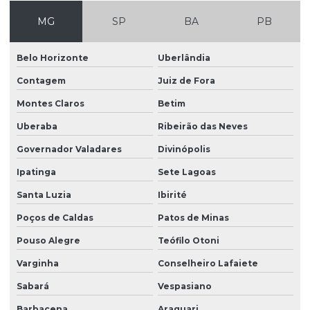
Distribuidor de grama esmeralda em paraná
MG
SP
BA
PB
Distribuidor de grama esmeralda em são paulo
Distribuidor de grama para prefeitura
Belo Horizonte
Uberlândia
Distribuidor de grama santo agostinho
Contagem
Juiz de Fora
Distribuidor de grama santo agostinho em são paulo
Montes Claros
Betim
Distribuidor de grama são carlos
Uberaba
Ribeirão das Neves
Governador Valadares
Divinópolis
Distribuidor de grama são carlos em paraná
Ipatinga
Sete Lagoas
Distribuidor de grama são carlos em são paulo
Santa Luzia
Ibirité
Distribuidor de leiva de grama em sp
Poços de Caldas
Patos de Minas
Distribuidor de plantio de grama
Pouso Alegre
Teófilo Otoni
Distribuidor de plantio de grama em paraná
Varginha
Conselheiro Lafaiete
Distribuidor de plantio de grama em são paulo
Sabará
Vespasiano
Empreiteira de plantio de grama esmeralda em sp
Barbacena
Araguari