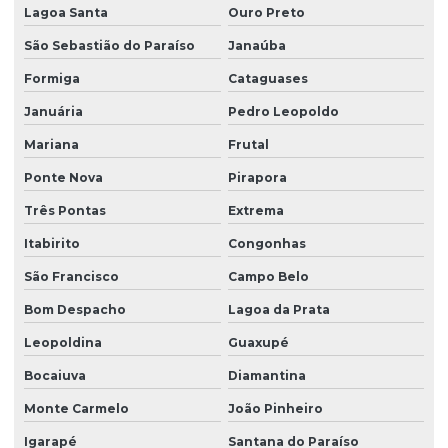
Empresa de grama são carlos em são paulo
Lagoa Santa
Ouro Preto
Empresa de hidrossemeadura
São Sebastião do Paraíso
Janaúba
Empresa de leiva de grama
Formiga
Cataguases
Januária
Pedro Leopoldo
Empresa de plantio de grama
Mariana
Frutal
Empresa de plantio de grama em paraná
Ponte Nova
Pirapora
Empresa de plantio de grama em são paulo
Três Pontas
Extrema
Empresa produtora de grama batatais
Itabirito
Congonhas
Empresa produtora de grama para campo de golfe
São Francisco
Campo Belo
Empresa produtora de grama entregue para obras
Bom Despacho
Lagoa da Prata
Empresa produtora de grama esmeralda
Leopoldina
Guaxupé
Empresa produtora de grama santo agostinho
Bocaiuva
Diamantina
Empresa produtora de grama são carlos
Monte Carmelo
João Pinheiro
Empresa produtora de leiva de grama
Igarapé
Santana do Paraíso