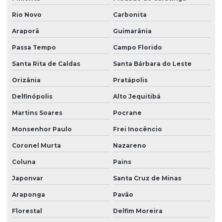
Rio Novo
Carbonita
Araporã
Guimarânia
Passa Tempo
Campo Florido
Santa Rita de Caldas
Santa Bárbara do Leste
Orizânia
Pratápolis
Delfinópolis
Alto Jequitibá
Martins Soares
Pocrane
Monsenhor Paulo
Frei Inocêncio
Coronel Murta
Nazareno
Coluna
Pains
Japonvar
Santa Cruz de Minas
Araponga
Pavão
Florestal
Delfim Moreira