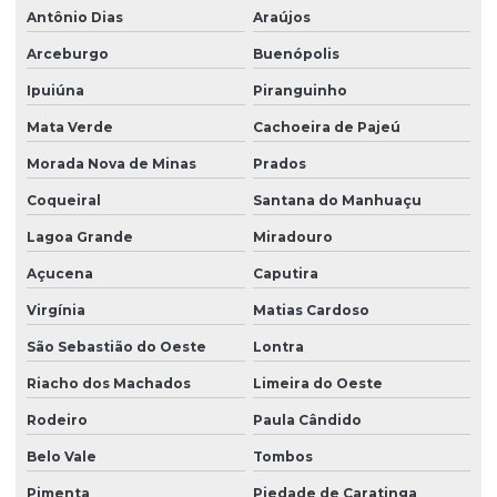
Antônio Dias
Araújos
Arceburgo
Buenópolis
Ipuiúna
Piranguinho
Mata Verde
Cachoeira de Pajeú
Morada Nova de Minas
Prados
Coqueiral
Santana do Manhuaçu
Lagoa Grande
Miradouro
Açucena
Caputira
Virgínia
Matias Cardoso
São Sebastião do Oeste
Lontra
Riacho dos Machados
Limeira do Oeste
Rodeiro
Paula Cândido
Belo Vale
Tombos
Pimenta
Piedade de Caratinga