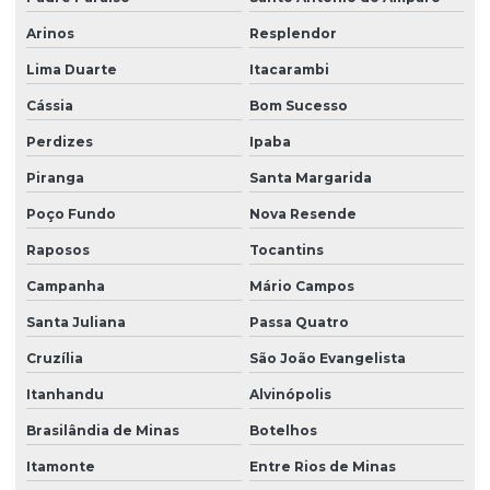
Leiva de grama
Arinos
Resplendor
Manutenção de áreas verde
Lima Duarte
Itacarambi
Manutenção de áreas verde em sp
Cássia
Bom Sucesso
Orçamento de plantio de grama
Perdizes
Ipaba
Plantio de árvores nativas
Piranga
Santa Margarida
Poço Fundo
Nova Resende
Plantio de árvores nativas em sp
Raposos
Tocantins
Plantio de grama em aeroportos
Campanha
Mário Campos
Plantio de grama em aeroportos em sp
Santa Juliana
Passa Quatro
Plantio de grama com areia
Cruzília
São João Evangelista
Plantio de grama em bahia
Itanhandu
Alvinópolis
Plantio de grama em barranco
Brasilândia de Minas
Botelhos
Plantio de grama em condomínio
Itamonte
Entre Rios de Minas