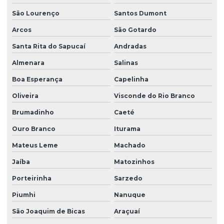
Equipe de plantio de grama esmeralda
São Lourenço
Santos Dumont
Arcos
São Gotardo
Equipe de plantio de grama esmeralda em sp
Santa Rita do Sapucaí
Andradas
Equipe de plantio de grama especializada em rodovias
Almenara
Salinas
Equipe de plantio de grama especializada em taludes
Boa Esperança
Capelinha
Execução de projeto de paisagismo
Oliveira
Visconde do Rio Branco
Fabricante de árvores nativas
Brumadinho
Caeté
Fabricante de árvores nativas em são paulo
Ouro Branco
Iturama
Fabricante de grama esmeralda
Mateus Leme
Machado
Fabricante de grama esmeralda em são paulo
Jaíba
Matozinhos
Fabricante de grama santo agostinho
Porteirinha
Sarzedo
Fabricante de grama são carlos
Piumhi
Nanuque
Fornecedor de árvores nativas
São Joaquim de Bicas
Araçuaí