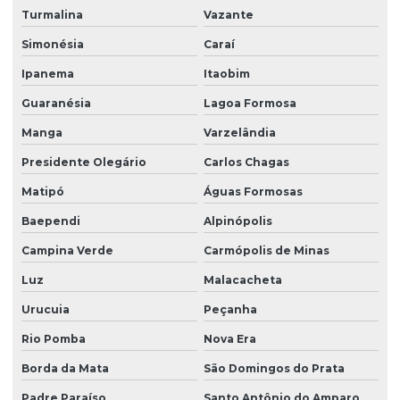
Turmalina
Vazante
Grama são carlos em bahia
Simonésia
Caraí
Grama são carlos para campo de futebol
Ipanema
Itaobim
Grama são carlos para jardim
Guaranésia
Lagoa Formosa
Grama são carlos m2
Manga
Varzelândia
Grama são carlos em minas gerais
Presidente Olegário
Carlos Chagas
Grama são carlos em paraná
Matipó
Águas Formosas
Baependi
Alpinópolis
Grama são carlos em placas
Campina Verde
Carmópolis de Minas
Grama são carlos em são paulo
Luz
Malacacheta
Grama são carlos a venda
Urucuia
Peçanha
Gramas para campo de futebol
Rio Pomba
Nova Era
Hidrossemeadura em são paulo
Borda da Mata
São Domingos do Prata
Hidrossemeadura à venda
Padre Paraíso
Santo Antônio do Amparo