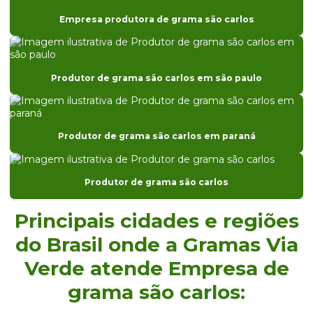
Distribuidor de grama bermuda
Empresa produtora de grama são carlos
Distribuidor de grama bermuda em paraná
Distribuidor de grama bermuda em são paulo
Produtor de grama são carlos em são paulo
Distribuidor de grama para campo de futebol
Distribuidor de grama para campo de futebol em sp
Produtor de grama são carlos em paraná
Distribuidor de grama para campo de golfe
Distribuidor de grama para casa de praia em sp
Produtor de grama são carlos
Distribuidor de grama coreana
Distribuidor de grama coreana em sp
Principais cidades e regiões
Distribuidor de grama entregue para obras
do Brasil onde a Gramas Via
Verde atende Empresa de
Distribuidor de grama entregue para obras em sp
grama são carlos:
Distribuidor de grama esmeralda