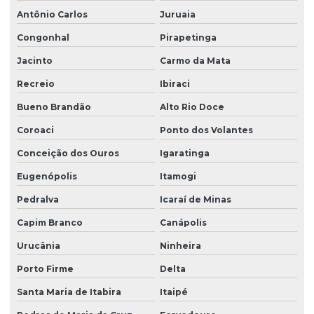
Antônio Carlos
Juruaia
Produtor de leiva de grama
Congonhal
Pirapetinga
Produtor de plantio de grama
Jacinto
Carmo da Mata
Serviço de hidrossemeadura
Recreio
Ibiraci
Bueno Brandão
Alto Rio Doce
Coroaci
Ponto dos Volantes
Conceição dos Ouros
Igaratinga
Eugenópolis
Itamogi
Pedralva
Icaraí de Minas
Capim Branco
Canápolis
Urucânia
Ninheira
Porto Firme
Delta
Santa Maria de Itabira
Itaipé