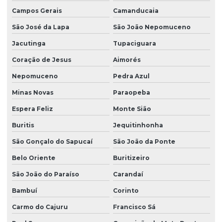
Campos Gerais
Camanducaia
Fornecedor de plantio de grama em paraná
São José da Lapa
São João Nepomuceno
Fornecedor de plantio de grama em são paulo
Jacutinga
Tupaciguara
Grama bermuda para campo de futebol
Coração de Jesus
Aimorés
Grama bermuda para comprar
Nepomuceno
Pedra Azul
Grama bermuda em são paulo
Minas Novas
Paraopeba
Grama para campo de futebol preço
Espera Feliz
Monte Sião
Grama para campo de futebol profissional
Buritis
Jequitinhonha
Grama para campo de futebol society
São Gonçalo do Sapucaí
São João da Ponte
Grama para campo de golfe
Belo Oriente
Buritizeiro
São João do Paraíso
Carandaí
Grama da esmeralda
Bambuí
Corinto
Grama esmeralda na bahia
Carmo do Cajuru
Francisco Sá
Grama esmeralda para campo de futebol