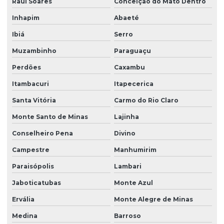
Raul Soares
Conceição do Mato Dentro
Grama esmeralda para comprar
Inhapim
Abaeté
Grama esmeralda para jardim
Ibiá
Serro
Grama esmeralda para jardim para comprar
Muzambinho
Paraguaçu
Grama esmeralda para jardim preço
Perdões
Caxambu
Grama esmeralda em minas gerais
Itambacuri
Itapecerica
Grama esmeralda em paraná
Santa Vitória
Carmo do Rio Claro
Grama esmeralda em são paulo
Monte Santo de Minas
Lajinha
Grama esmeralda para sombra
Conselheiro Pena
Divino
Campestre
Manhumirim
Grama esmeralda em sp
Paraisópolis
Lambari
Grama esmeralda para talude
Jaboticatubas
Monte Azul
Grama esmeralda a venda
Ervália
Monte Alegre de Minas
Grama santo agostinho
Medina
Barroso
Grama santo agostinho em são paulo