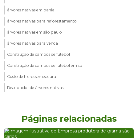
árvores nativas em bahia
árvores nativas para reflorestamento
árvores nativas em são paulo
árvores nativas para venda
Construção de campos de futebol
Construção de campos de futebol em sp
Custo de hidrossemeadura
Distribuidor de árvores nativas
Distribuidor de árvores nativas em são paulo
Distribuidor de grama
Páginas relacionadas
Distribuidor de grama batatais
Distribuidor de grama batatais em sp