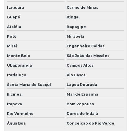
Plantio de grama por hidrossemeadura
Itaguara
Carmo de Minas
Plantio de grama na quinta da baroneza
Guapé
Itinga
Ataléia
Itapagipe
Plantio de grama em rodovias
Poté
Mirabela
Plantio de grama em rodovias em sp
Miraí
Engenheiro Caldas
Plantio de grama em são paulo
Monte Belo
São João das Missões
Plantio de grama por semeadura
Ubaporanga
Campos Altos
Plantio de grama em talude
Itatiaiuçu
Rio Casca
Plantio de grama em tapete
Santa Maria do Suaçuí
Lagoa Dourada
Plantio de gramados
Ilicínea
Mar de Espanha
Plantio de gramas
Itapeva
Bom Repouso
Produtor de árvores nativas
Rio Vermelho
Dores do Indaiá
Produtor de grama
Água Boa
Conceição do Rio Verde