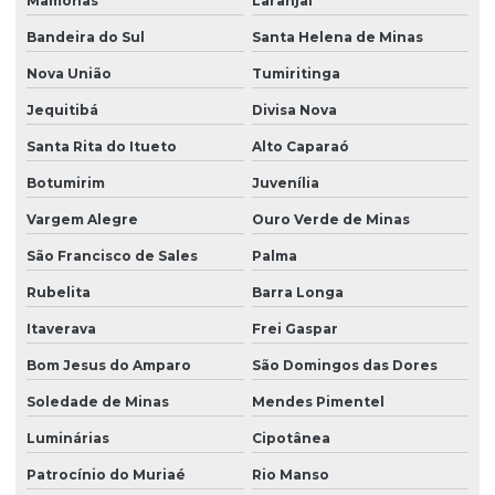
Mamonas
Laranjal
Bandeira do Sul
Santa Helena de Minas
Nova União
Tumiritinga
Jequitibá
Divisa Nova
Santa Rita do Itueto
Alto Caparaó
Botumirim
Juvenília
Vargem Alegre
Ouro Verde de Minas
São Francisco de Sales
Palma
Rubelita
Barra Longa
Itaverava
Frei Gaspar
Bom Jesus do Amparo
São Domingos das Dores
Soledade de Minas
Mendes Pimentel
Luminárias
Cipotânea
Patrocínio do Muriaé
Rio Manso