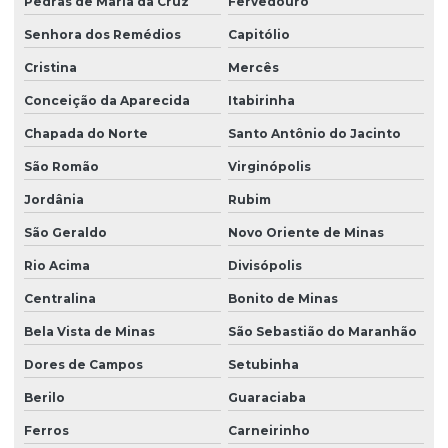
Pedras de Maria da Cruz
Fervedouro
Senhora dos Remédios
Capitólio
Cristina
Mercês
Conceição da Aparecida
Itabirinha
Chapada do Norte
Santo Antônio do Jacinto
São Romão
Virginópolis
Jordânia
Rubim
São Geraldo
Novo Oriente de Minas
Rio Acima
Divisópolis
Centralina
Bonito de Minas
Bela Vista de Minas
São Sebastião do Maranhão
Dores de Campos
Setubinha
Berilo
Guaraciaba
Ferros
Carneirinho