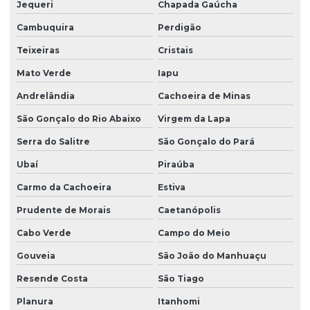
Produtor de grama batatais
Jequeri
Chapada Gaúcha
Cambuquira
Perdigão
Produtor de grama bermuda
Teixeiras
Cristais
Produtor de grama para campo de futebol
Mato Verde
Iapu
Produtor de grama para campo de golfe
Andrelândia
Cachoeira de Minas
Produtor de grama coreana
São Gonçalo do Rio Abaixo
Virgem da Lapa
Produtor de grama entregue para obras
Serra do Salitre
São Gonçalo do Pará
Produtor de grama esmeralda
Ubaí
Piraúba
Produtor de grama esmeralda em minas gerais
Carmo da Cachoeira
Estiva
Produtor de grama esmeralda em paraná
Prudente de Morais
Caetanópolis
Produtor de grama esmeralda em são paulo
Cabo Verde
Campo do Meio
Produtor de grama são carlos
Gouveia
São João do Manhuaçu
Produtor de grama são carlos em paraná
Resende Costa
São Tiago
Planura
Itanhomi
Produtor de grama são carlos em são paulo