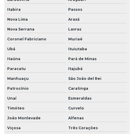
Empresa de árvores nativas
Itabira
Passos
Empresa de árvores nativas em paraná
Nova Lima
Araxá
Empresa de árvores nativas em são paulo
Nova Serrana
Lavras
Empresa de grama batatais
Coronel Fabriciano
Muriaé
Ubá
Ituiutaba
Empresa de grama bermuda
Itaúna
Pará de Minas
Empresa de grama bermuda em paraná
Paracatu
Itajubá
Empresa de grama bermuda em são paulo
Manhuaçu
São João del Rei
Empresa de grama esmeralda
Patrocínio
Caratinga
Empresa de grama esmeralda em paraná
Unaí
Esmeraldas
Empresa de grama esmeralda em são paulo
Timóteo
Curvelo
Empresa de grama são carlos
João Monlevade
Alfenas
Empresa de grama são carlos em paraná
Viçosa
Três Corações