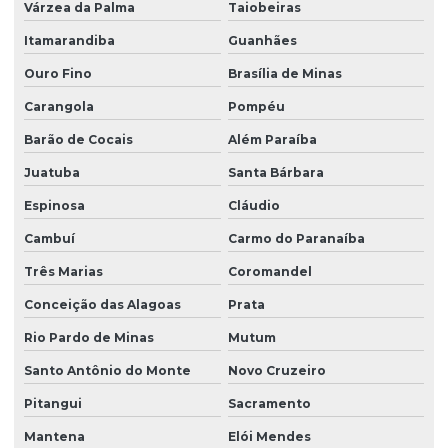
Várzea da Palma
Taiobeiras
Fornecedor de árvores nativas em são paulo
Itamarandiba
Guanhães
Fornecedor de grama batatais
Ouro Fino
Brasília de Minas
Fornecedor de grama bermuda
Carangola
Pompéu
Fornecedor de grama bermuda em paraná
Barão de Cocais
Além Paraíba
Fornecedor de grama para campo de futebol em sp
Juatuba
Santa Bárbara
Fornecedor de grama esmeralda
Espinosa
Cláudio
Fornecedor de grama esmeralda em paraná
Cambuí
Carmo do Paranaíba
Fornecedor de grama esmeralda em são paulo
Três Marias
Coromandel
Fornecedor de grama santo agostinho
Conceição das Alagoas
Prata
Fornecedor de grama são carlos
Rio Pardo de Minas
Mutum
Fornecedor de grama são carlos em paraná
Santo Antônio do Monte
Novo Cruzeiro
Pitangui
Sacramento
Fornecedor de grama são carlos em são paulo
Mantena
Elói Mendes
Fornecedor de plantio de grama