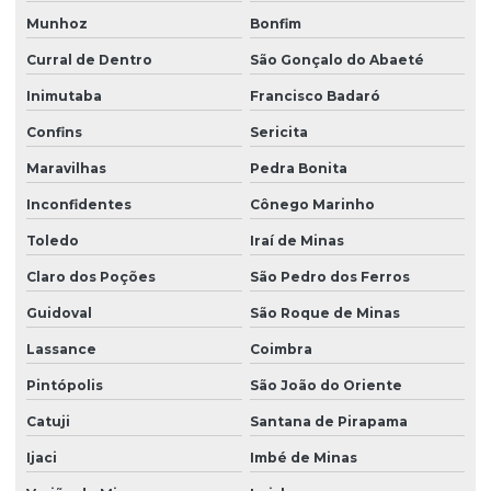
Munhoz
Bonfim
Curral de Dentro
São Gonçalo do Abaeté
Inimutaba
Francisco Badaró
Confins
Sericita
Maravilhas
Pedra Bonita
Inconfidentes
Cônego Marinho
Toledo
Iraí de Minas
Claro dos Poções
São Pedro dos Ferros
Guidoval
São Roque de Minas
Lassance
Coimbra
Pintópolis
São João do Oriente
Catuji
Santana de Pirapama
Ijaci
Imbé de Minas