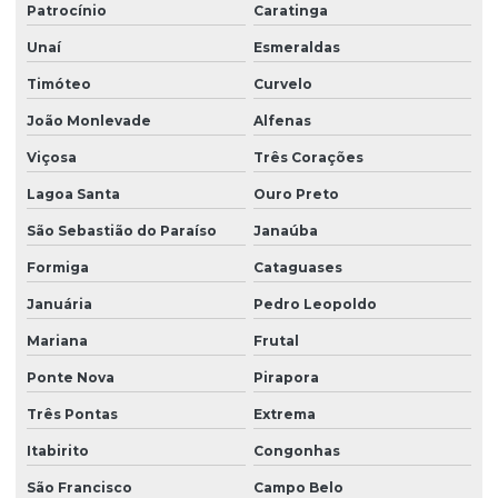
Empresa de grama esmeralda em paraná
Patrocínio
Caratinga
Empresa de grama esmeralda em são paulo
Unaí
Esmeraldas
Timóteo
Curvelo
Empresa de grama são carlos
João Monlevade
Alfenas
Empresa de grama são carlos em paraná
Viçosa
Três Corações
Empresa de grama são carlos em são paulo
Lagoa Santa
Ouro Preto
Empresa de hidrossemeadura
São Sebastião do Paraíso
Janaúba
Empresa de leiva de grama
Formiga
Cataguases
Empresa de plantio de grama
Januária
Pedro Leopoldo
Empresa de plantio de grama em paraná
Mariana
Frutal
Empresa de plantio de grama em são paulo
Ponte Nova
Pirapora
Empresa produtora de grama batatais
Três Pontas
Extrema
Empresa produtora de grama para campo de golfe
Itabirito
Congonhas
Empresa produtora de grama entregue para obras
São Francisco
Campo Belo