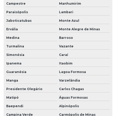
Campestre
Manhumirim
Grama esmeralda para talude
Paraisópolis
Lambari
Grama esmeralda a venda
Jaboticatubas
Monte Azul
Grama santo agostinho
Ervália
Monte Alegre de Minas
Grama santo agostinho em são paulo
Medina
Barroso
Grama são carlos em bahia
Turmalina
Vazante
Simonésia
Caraí
Grama são carlos para campo de futebol
Ipanema
Itaobim
Grama são carlos para jardim
Guaranésia
Lagoa Formosa
Grama são carlos m2
Manga
Varzelândia
Grama são carlos em minas gerais
Presidente Olegário
Carlos Chagas
Grama são carlos em paraná
Matipó
Águas Formosas
Grama são carlos em placas
Baependi
Alpinópolis
Grama são carlos em são paulo
Campina Verde
Carmópolis de Minas