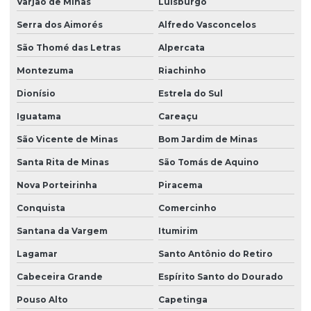
Varjão de Minas
Luisburgo
Serra dos Aimorés
Alfredo Vasconcelos
São Thomé das Letras
Alpercata
Montezuma
Riachinho
Dionísio
Estrela do Sul
Iguatama
Careaçu
São Vicente de Minas
Bom Jardim de Minas
Santa Rita de Minas
São Tomás de Aquino
Nova Porteirinha
Piracema
Conquista
Comercinho
Santana da Vargem
Itumirim
Lagamar
Santo Antônio do Retiro
Cabeceira Grande
Espírito Santo do Dourado
Pouso Alto
Capetinga