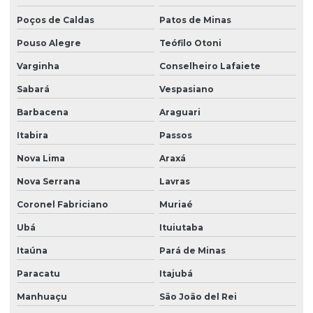
Distribuidor de plantio de grama
Poços de Caldas
Patos de Minas
Distribuidor de plantio de grama em paraná
Pouso Alegre
Teófilo Otoni
Distribuidor de plantio de grama em são paulo
Varginha
Conselheiro Lafaiete
Sabará
Vespasiano
Empreiteira de plantio de grama esmeralda em sp
Barbacena
Araguari
Empresa de árvores nativas
Itabira
Passos
Empresa de árvores nativas em paraná
Nova Lima
Araxá
Empresa de árvores nativas em são paulo
Nova Serrana
Lavras
Empresa de grama batatais
Coronel Fabriciano
Muriaé
Empresa de grama bermuda
Ubá
Ituiutaba
Empresa de grama bermuda em paraná
Itaúna
Pará de Minas
Empresa de grama bermuda em são paulo
Paracatu
Itajubá
Empresa de grama esmeralda
Manhuaçu
São João del Rei