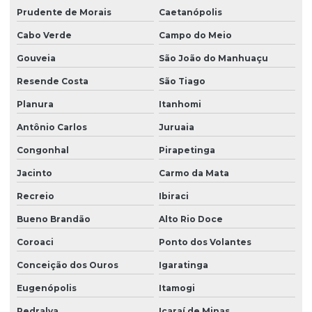
Prudente de Morais
Caetanópolis
Produtor de grama esmeralda em são paulo
Cabo Verde
Campo do Meio
Produtor de grama são carlos
Gouveia
São João do Manhuaçu
Produtor de grama são carlos em paraná
Resende Costa
São Tiago
Produtor de grama são carlos em são paulo
Planura
Itanhomi
Produtor de leiva de grama
Antônio Carlos
Juruaia
Produtor de plantio de grama
Congonhal
Pirapetinga
Serviço de hidrossemeadura
Jacinto
Carmo da Mata
Recreio
Ibiraci
Bueno Brandão
Alto Rio Doce
Coroaci
Ponto dos Volantes
Conceição dos Ouros
Igaratinga
Eugenópolis
Itamogi
Pedralva
Icaraí de Minas