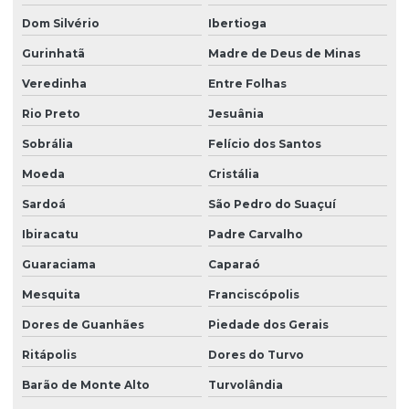
Dom Silvério
Ibertioga
Gurinhatã
Madre de Deus de Minas
Veredinha
Entre Folhas
Rio Preto
Jesuânia
Sobrália
Felício dos Santos
Moeda
Cristália
Sardoá
São Pedro do Suaçuí
Ibiracatu
Padre Carvalho
Guaraciama
Caparaó
Mesquita
Franciscópolis
Dores de Guanhães
Piedade dos Gerais
Ritápolis
Dores do Turvo
Barão de Monte Alto
Turvolândia