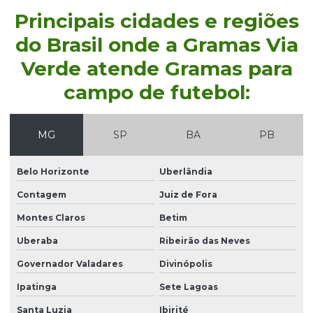
Distribuidor de grama coreana em sp
Principais cidades e regiões
Distribuidor de grama entregue para obras
do Brasil onde a Gramas Via
Distribuidor de grama entregue para obras em sp
Verde atende Gramas para
Distribuidor de grama esmeralda
campo de futebol:
Distribuidor de grama esmeralda em paraná
Distribuidor de grama esmeralda em são paulo
MG
SP
BA
PB
Distribuidor de grama para prefeitura
Belo Horizonte
Uberlândia
Distribuidor de grama santo agostinho
Contagem
Juiz de Fora
Distribuidor de grama santo agostinho em são paulo
Montes Claros
Betim
Distribuidor de grama são carlos
Uberaba
Ribeirão das Neves
Distribuidor de grama são carlos em paraná
Governador Valadares
Divinópolis
Distribuidor de grama são carlos em são paulo
Ipatinga
Sete Lagoas
Distribuidor de leiva de grama em sp
Santa Luzia
Ibirité