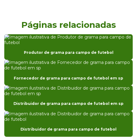
Distribuidor de árvores nativas em são paulo
Distribuidor de grama
Páginas relacionadas
Distribuidor de grama batatais
Distribuidor de grama batatais em sp
Distribuidor de grama bermuda
Produtor de grama para campo de futebol
Distribuidor de grama bermuda em paraná
Distribuidor de grama bermuda em são paulo
Fornecedor de grama para campo de futebol em sp
Distribuidor de grama para campo de futebol
Distribuidor de grama para campo de futebol em sp
Distribuidor de grama para campo de futebol em sp
Distribuidor de grama para campo de golfe
Distribuidor de grama para casa de praia em sp
Distribuidor de grama coreana
Distribuidor de grama para campo de futebol