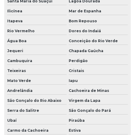
Santa Maria do Suaçuí
Lagoa Dourada
Plantio de gramados
Ilicínea
Mar de Espanha
Plantio de gramas
Itapeva
Bom Repouso
Produtor de árvores nativas
Rio Vermelho
Dores do Indaiá
Produtor de grama
Água Boa
Conceição do Rio Verde
Produtor de grama batatais
Jequeri
Chapada Gaúcha
Produtor de grama bermuda
Cambuquira
Perdigão
Produtor de grama para campo de futebol
Teixeiras
Cristais
Produtor de grama para campo de golfe
Mato Verde
Iapu
Produtor de grama coreana
Andrelândia
Cachoeira de Minas
Produtor de grama entregue para obras
São Gonçalo do Rio Abaixo
Virgem da Lapa
Produtor de grama esmeralda
Serra do Salitre
São Gonçalo do Pará
Ubaí
Piraúba
Produtor de grama esmeralda em minas gerais
Carmo da Cachoeira
Estiva
Produtor de grama esmeralda em paraná