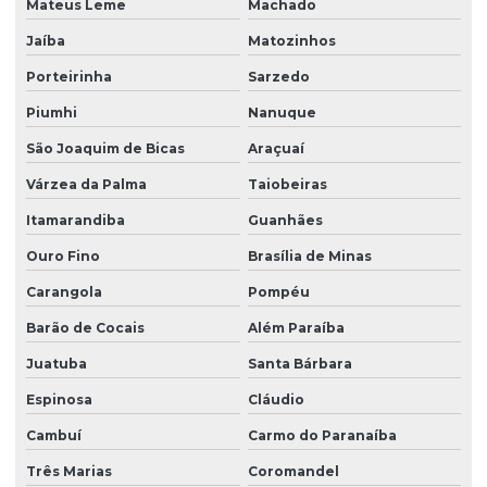
Mateus Leme
Machado
Fabricante de grama esmeralda em são paulo
Jaíba
Matozinhos
Fabricante de grama santo agostinho
Porteirinha
Sarzedo
Fabricante de grama são carlos
Piumhi
Nanuque
Fornecedor de árvores nativas
São Joaquim de Bicas
Araçuaí
Fornecedor de árvores nativas em são paulo
Várzea da Palma
Taiobeiras
Fornecedor de grama batatais
Itamarandiba
Guanhães
Fornecedor de grama bermuda
Ouro Fino
Brasília de Minas
Fornecedor de grama bermuda em paraná
Carangola
Pompéu
Fornecedor de grama para campo de futebol em sp
Barão de Cocais
Além Paraíba
Fornecedor de grama esmeralda
Juatuba
Santa Bárbara
Espinosa
Cláudio
Fornecedor de grama esmeralda em paraná
Cambuí
Carmo do Paranaíba
Fornecedor de grama esmeralda em são paulo
Três Marias
Coromandel
Fornecedor de grama santo agostinho