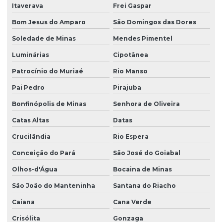
Itaverava
Frei Gaspar
Bom Jesus do Amparo
São Domingos das Dores
Soledade de Minas
Mendes Pimentel
Luminárias
Cipotânea
Patrocínio do Muriaé
Rio Manso
Pai Pedro
Pirajuba
Bonfinópolis de Minas
Senhora de Oliveira
Catas Altas
Datas
Crucilândia
Rio Espera
Conceição do Pará
São José do Goiabal
Olhos-d'Água
Bocaina de Minas
São João do Manteninha
Santana do Riacho
Caiana
Cana Verde
Crisólita
Gonzaga