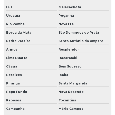
Grama são carlos a venda
Luz
Malacacheta
Gramas para campo de futebol
Urucuia
Peçanha
Hidrossemeadura em são paulo
Rio Pomba
Nova Era
Hidrossemeadura à venda
Borda da Mata
São Domingos do Prata
Padre Paraíso
Santo Antônio do Amparo
Leiva de grama
Arinos
Resplendor
Manutenção de áreas verde
Lima Duarte
Itacarambi
Manutenção de áreas verde em sp
Cássia
Bom Sucesso
Orçamento de plantio de grama
Perdizes
Ipaba
Plantio de árvores nativas
Piranga
Santa Margarida
Plantio de árvores nativas em sp
Poço Fundo
Nova Resende
Plantio de grama em aeroportos
Raposos
Tocantins
Plantio de grama em aeroportos em sp
Campanha
Mário Campos