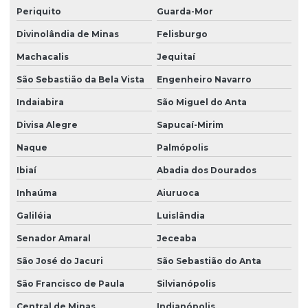
Periquito
Guarda-Mor
Divinolândia de Minas
Felisburgo
Machacalis
Jequitaí
São Sebastião da Bela Vista
Engenheiro Navarro
Indaiabira
São Miguel do Anta
Divisa Alegre
Sapucaí-Mirim
Naque
Palmópolis
Ibiaí
Abadia dos Dourados
Inhaúma
Aiuruoca
Galiléia
Luislândia
Senador Amaral
Jeceaba
São José do Jacuri
São Sebastião do Anta
São Francisco de Paula
Silvianópolis
Central de Minas
Indianópolis