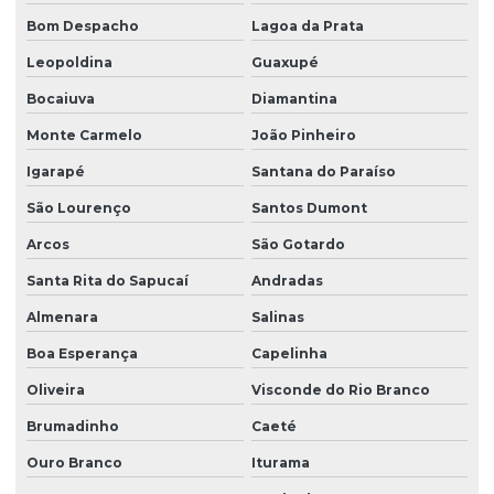
Bom Despacho
Lagoa da Prata
Empresa produtora de grama esmeralda
Leopoldina
Guaxupé
Empresa produtora de grama santo agostinho
Bocaiuva
Diamantina
Empresa produtora de grama são carlos
Monte Carmelo
João Pinheiro
Empresa produtora de leiva de grama
Igarapé
Santana do Paraíso
Equipe de plantio de grama esmeralda
São Lourenço
Santos Dumont
Equipe de plantio de grama esmeralda em sp
Arcos
São Gotardo
Equipe de plantio de grama especializada em rodovias
Santa Rita do Sapucaí
Andradas
Equipe de plantio de grama especializada em taludes
Almenara
Salinas
Execução de projeto de paisagismo
Boa Esperança
Capelinha
Fabricante de árvores nativas
Oliveira
Visconde do Rio Branco
Fabricante de árvores nativas em são paulo
Brumadinho
Caeté
Ouro Branco
Iturama
Fabricante de grama esmeralda