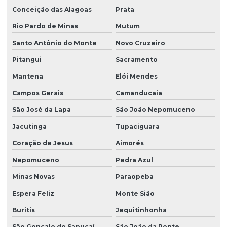
Conceição das Alagoas
Prata
Fornecedor de grama são carlos
Rio Pardo de Minas
Mutum
Fornecedor de grama são carlos em paraná
Santo Antônio do Monte
Novo Cruzeiro
Fornecedor de grama são carlos em são paulo
Pitangui
Sacramento
Fornecedor de plantio de grama
Mantena
Elói Mendes
Fornecedor de plantio de grama em paraná
Campos Gerais
Camanducaia
Fornecedor de plantio de grama em são paulo
São José da Lapa
São João Nepomuceno
Grama bermuda para campo de futebol
Jacutinga
Tupaciguara
Grama bermuda para comprar
Coração de Jesus
Aimorés
Nepomuceno
Pedra Azul
Grama bermuda em são paulo
Minas Novas
Paraopeba
Grama para campo de futebol preço
Espera Feliz
Monte Sião
Grama para campo de futebol profissional
Buritis
Jequitinhonha
Grama para campo de futebol society
São Gonçalo do Sapucaí
São João da Ponte