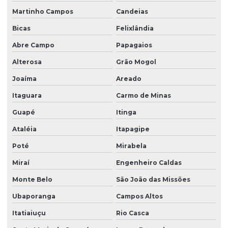
Plantio de grama em minas gerais
Martinho Campos
Candeias
Bicas
Felixlândia
Plantio de grama para obras
Abre Campo
Papagaios
Plantio de grama em paraná
Alterosa
Grão Mogol
Plantio de grama em placas
Joaíma
Areado
Plantio de grama por hidrossemeadura
Itaguara
Carmo de Minas
Plantio de grama na quinta da baroneza
Guapé
Itinga
Plantio de grama em rodovias
Ataléia
Itapagipe
Plantio de grama em rodovias em sp
Poté
Mirabela
Plantio de grama em são paulo
Miraí
Engenheiro Caldas
Plantio de grama por semeadura
Monte Belo
São João das Missões
Plantio de grama em talude
Ubaporanga
Campos Altos
Plantio de grama em tapete
Itatiaiuçu
Rio Casca