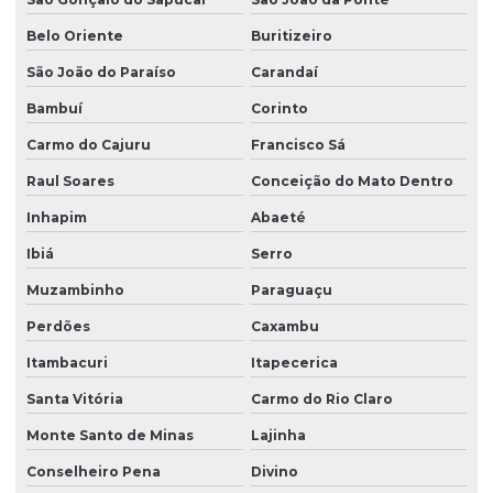
Grama para campo de golfe
Belo Oriente
Buritizeiro
Grama da esmeralda
São João do Paraíso
Carandaí
Grama esmeralda na bahia
Bambuí
Corinto
Grama esmeralda para campo de futebol
Carmo do Cajuru
Francisco Sá
Grama esmeralda para comprar
Raul Soares
Conceição do Mato Dentro
Grama esmeralda para jardim
Inhapim
Abaeté
Grama esmeralda para jardim para comprar
Ibiá
Serro
Muzambinho
Paraguaçu
Grama esmeralda para jardim preço
Perdões
Caxambu
Grama esmeralda em minas gerais
Itambacuri
Itapecerica
Grama esmeralda em paraná
Santa Vitória
Carmo do Rio Claro
Grama esmeralda em são paulo
Monte Santo de Minas
Lajinha
Grama esmeralda para sombra
Conselheiro Pena
Divino
Grama esmeralda em sp