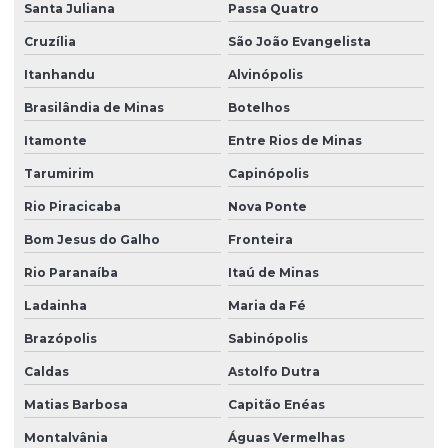
Plantio de grama com areia
Santa Juliana
Passa Quatro
Plantio de grama em bahia
Cruzília
São João Evangelista
Plantio de grama em barranco
Itanhandu
Alvinópolis
Brasilândia de Minas
Botelhos
Plantio de grama em condomínio
Itamonte
Entre Rios de Minas
Plantio de grama em condomínio em sp
Tarumirim
Capinópolis
Plantio de grama esmeralda
Rio Piracicaba
Nova Ponte
Plantio de grama esmeralda por semeadura
Bom Jesus do Galho
Fronteira
Plantio de grama na fazenda boa vista
Rio Paranaíba
Itaú de Minas
Plantio de grama com hidrossemeadura
Ladainha
Maria da Fé
Plantio de grama com hidrossemeadura em sp
Brazópolis
Sabinópolis
Plantio de grama em leivas
Caldas
Astolfo Dutra
Plantio de grama em loteamentos
Matias Barbosa
Capitão Enéas
Plantio de grama em loteamentos em sp
Montalvânia
Águas Vermelhas