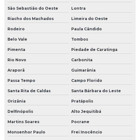
São Sebastião do Oeste
Lontra
Riacho dos Machados
Limeira do Oeste
Rodeiro
Paula Cândido
Belo Vale
Tombos
Pimenta
Piedade de Caratinga
Rio Novo
Carbonita
Araporã
Guimarânia
Passa Tempo
Campo Florido
Santa Rita de Caldas
Santa Bárbara do Leste
Orizânia
Pratápolis
Delfinópolis
Alto Jequitibá
Martins Soares
Pocrane
Monsenhor Paulo
Frei Inocêncio