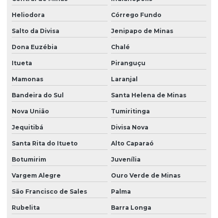
Heliodora
Córrego Fundo
Salto da Divisa
Jenipapo de Minas
Dona Euzébia
Chalé
Itueta
Piranguçu
Mamonas
Laranjal
Bandeira do Sul
Santa Helena de Minas
Nova União
Tumiritinga
Jequitibá
Divisa Nova
Santa Rita do Itueto
Alto Caparaó
Botumirim
Juvenília
Vargem Alegre
Ouro Verde de Minas
São Francisco de Sales
Palma
Rubelita
Barra Longa