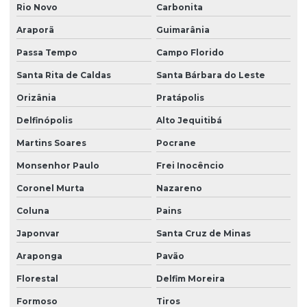
Rio Novo
Carbonita
Araporã
Guimarânia
Passa Tempo
Campo Florido
Santa Rita de Caldas
Santa Bárbara do Leste
Orizânia
Pratápolis
Delfinópolis
Alto Jequitibá
Martins Soares
Pocrane
Monsenhor Paulo
Frei Inocêncio
Coronel Murta
Nazareno
Coluna
Pains
Japonvar
Santa Cruz de Minas
Araponga
Pavão
Florestal
Delfim Moreira
Formoso
Tiros