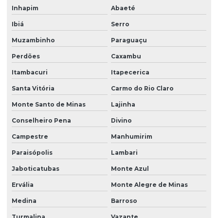
Inhapim
Abaeté
Grama esmeralda para jardim
Ibiá
Serro
Grama esmeralda para jardim para comprar
Muzambinho
Paraguaçu
Grama esmeralda para jardim preço
Perdões
Caxambu
Grama esmeralda em minas gerais
Itambacuri
Itapecerica
Grama esmeralda em paraná
Santa Vitória
Carmo do Rio Claro
Grama esmeralda em são paulo
Monte Santo de Minas
Lajinha
Grama esmeralda para sombra
Conselheiro Pena
Divino
Campestre
Manhumirim
Grama esmeralda em sp
Paraisópolis
Lambari
Grama esmeralda para talude
Jaboticatubas
Monte Azul
Grama esmeralda a venda
Ervália
Monte Alegre de Minas
Grama santo agostinho
Medina
Barroso
Grama santo agostinho em são paulo
Turmalina
Vazante