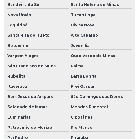
Bandeira do Sul
Santa Helena de Minas
Nova União
Tumiritinga
Jequitibá
Divisa Nova
Santa Rita do Itueto
Alto Caparaó
Botumirim
Juvenília
Vargem Alegre
Ouro Verde de Minas
São Francisco de Sales
Palma
Rubelita
Barra Longa
Itaverava
Frei Gaspar
Bom Jesus do Amparo
São Domingos das Dores
Soledade de Minas
Mendes Pimentel
Luminárias
Cipotânea
Patrocínio do Muriaé
Rio Manso
Pai Pedro
Pirajuba