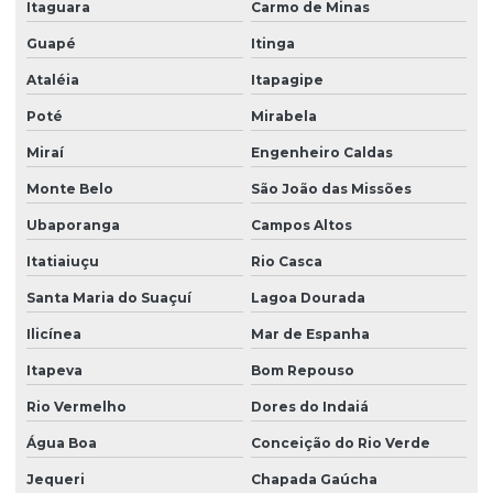
Plantio de grama por hidrossemeadura
Itaguara
Carmo de Minas
Plantio de grama na quinta da baroneza
Guapé
Itinga
Ataléia
Itapagipe
Plantio de grama em rodovias
Poté
Mirabela
Plantio de grama em rodovias em sp
Miraí
Engenheiro Caldas
Plantio de grama em são paulo
Monte Belo
São João das Missões
Plantio de grama por semeadura
Ubaporanga
Campos Altos
Plantio de grama em talude
Itatiaiuçu
Rio Casca
Plantio de grama em tapete
Santa Maria do Suaçuí
Lagoa Dourada
Plantio de gramados
Ilicínea
Mar de Espanha
Plantio de gramas
Itapeva
Bom Repouso
Produtor de árvores nativas
Rio Vermelho
Dores do Indaiá
Produtor de grama
Água Boa
Conceição do Rio Verde
Produtor de grama batatais
Jequeri
Chapada Gaúcha