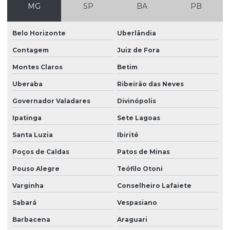
MG
SP
BA
PB
Distribuidor de grama esmeralda em são paulo
Distribuidor de grama para prefeitura
Belo Horizonte
Uberlândia
Distribuidor de grama santo agostinho
Contagem
Juiz de Fora
Distribuidor de grama santo agostinho em são paulo
Montes Claros
Betim
Distribuidor de grama são carlos
Uberaba
Ribeirão das Neves
Governador Valadares
Divinópolis
Distribuidor de grama são carlos em paraná
Ipatinga
Sete Lagoas
Distribuidor de grama são carlos em são paulo
Santa Luzia
Ibirité
Distribuidor de leiva de grama em sp
Poços de Caldas
Patos de Minas
Distribuidor de plantio de grama
Pouso Alegre
Teófilo Otoni
Distribuidor de plantio de grama em paraná
Varginha
Conselheiro Lafaiete
Distribuidor de plantio de grama em são paulo
Sabará
Vespasiano
Empreiteira de plantio de grama esmeralda em sp
Barbacena
Araguari