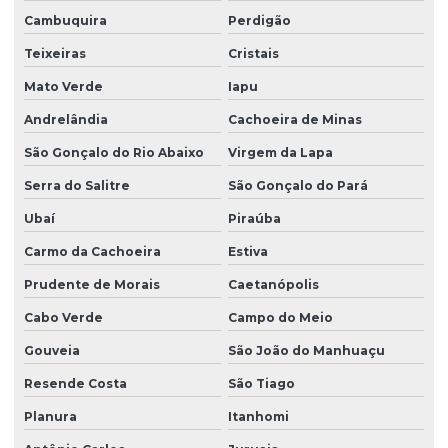
Cambuquira
Perdigão
Produtor de grama bermuda
Teixeiras
Cristais
Produtor de grama para campo de futebol
Mato Verde
Iapu
Produtor de grama para campo de golfe
Andrelândia
Cachoeira de Minas
Produtor de grama coreana
São Gonçalo do Rio Abaixo
Virgem da Lapa
Produtor de grama entregue para obras
Serra do Salitre
São Gonçalo do Pará
Produtor de grama esmeralda
Ubaí
Piraúba
Produtor de grama esmeralda em minas gerais
Carmo da Cachoeira
Estiva
Produtor de grama esmeralda em paraná
Prudente de Morais
Caetanópolis
Produtor de grama esmeralda em são paulo
Cabo Verde
Campo do Meio
Produtor de grama são carlos
Gouveia
São João do Manhuaçu
Produtor de grama são carlos em paraná
Resende Costa
São Tiago
Planura
Itanhomi
Produtor de grama são carlos em são paulo