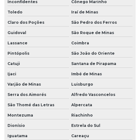
Inconfidentes
Cônego Marinho
Toledo
Iraí de Minas
Claro dos Poções
São Pedro dos Ferros
Guidoval
São Roque de Minas
Lassance
Coimbra
Pintópolis
São João do Oriente
Catuji
Santana de Pirapama
Ijaci
Imbé de Minas
Varjão de Minas
Luisburgo
Serra dos Aimorés
Alfredo Vasconcelos
São Thomé das Letras
Alpercata
Montezuma
Riachinho
Dionísio
Estrela do Sul
Iguatama
Careaçu