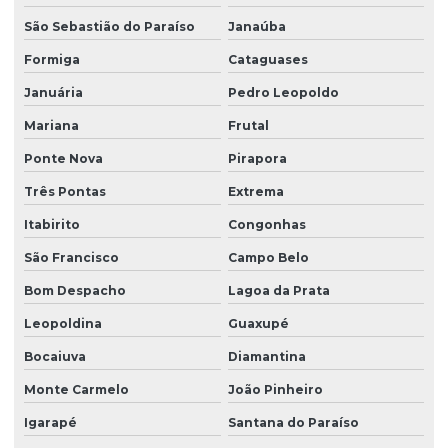
Empresa de hidrossemeadura
São Sebastião do Paraíso
Janaúba
Empresa de leiva de grama
Formiga
Cataguases
Januária
Pedro Leopoldo
Empresa de plantio de grama
Mariana
Frutal
Empresa de plantio de grama em paraná
Ponte Nova
Pirapora
Empresa de plantio de grama em são paulo
Três Pontas
Extrema
Empresa produtora de grama batatais
Itabirito
Congonhas
Empresa produtora de grama para campo de golfe
São Francisco
Campo Belo
Empresa produtora de grama entregue para obras
Bom Despacho
Lagoa da Prata
Empresa produtora de grama esmeralda
Leopoldina
Guaxupé
Empresa produtora de grama santo agostinho
Bocaiuva
Diamantina
Empresa produtora de grama são carlos
Monte Carmelo
João Pinheiro
Empresa produtora de leiva de grama
Igarapé
Santana do Paraíso