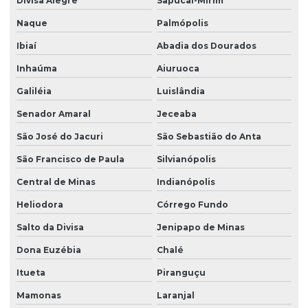
Divisa Alegre
Sapucaí-Mirim
Naque
Palmópolis
Ibiaí
Abadia dos Dourados
Inhaúma
Aiuruoca
Galiléia
Luislândia
Senador Amaral
Jeceaba
São José do Jacuri
São Sebastião do Anta
São Francisco de Paula
Silvianópolis
Central de Minas
Indianópolis
Heliodora
Córrego Fundo
Salto da Divisa
Jenipapo de Minas
Dona Euzébia
Chalé
Itueta
Piranguçu
Mamonas
Laranjal