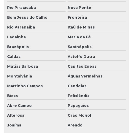
Plantio de grama esmeralda
Rio Piracicaba
Nova Ponte
Plantio de grama esmeralda por semeadura
Bom Jesus do Galho
Fronteira
Plantio de grama na fazenda boa vista
Rio Paranaíba
Itaú de Minas
Ladainha
Maria da Fé
Plantio de grama com hidrossemeadura
Brazópolis
Sabinópolis
Plantio de grama com hidrossemeadura em sp
Caldas
Astolfo Dutra
Plantio de grama em leivas
Matias Barbosa
Capitão Enéas
Plantio de grama em loteamentos
Montalvânia
Águas Vermelhas
Plantio de grama em loteamentos em sp
Martinho Campos
Candeias
Plantio de grama em minas gerais
Bicas
Felixlândia
Plantio de grama para obras
Abre Campo
Papagaios
Plantio de grama em paraná
Alterosa
Grão Mogol
Plantio de grama em placas
Joaíma
Areado