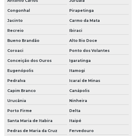
Antônio Carlos
Juruaia
Produtor de leiva de grama
Congonhal
Pirapetinga
Produtor de plantio de grama
Jacinto
Carmo da Mata
Serviço de hidrossemeadura
Recreio
Ibiraci
Bueno Brandão
Alto Rio Doce
Coroaci
Ponto dos Volantes
Conceição dos Ouros
Igaratinga
Eugenópolis
Itamogi
Pedralva
Icaraí de Minas
Capim Branco
Canápolis
Urucânia
Ninheira
Porto Firme
Delta
Santa Maria de Itabira
Itaipé
Pedras de Maria da Cruz
Fervedouro