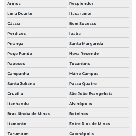
Arinos
Resplendor
Manutenção de áreas verde
Lima Duarte
Itacarambi
Manutenção de áreas verde em sp
Cássia
Bom Sucesso
Orçamento de plantio de grama
Perdizes
Ipaba
Plantio de árvores nativas
Piranga
Santa Margarida
Poço Fundo
Nova Resende
Plantio de árvores nativas em sp
Raposos
Tocantins
Plantio de grama em aeroportos
Campanha
Mário Campos
Plantio de grama em aeroportos em sp
Santa Juliana
Passa Quatro
Plantio de grama com areia
Cruzília
São João Evangelista
Plantio de grama em bahia
Itanhandu
Alvinópolis
Plantio de grama em barranco
Brasilândia de Minas
Botelhos
Plantio de grama em condomínio
Itamonte
Entre Rios de Minas
Plantio de grama em condomínio em sp
Tarumirim
Capinópolis