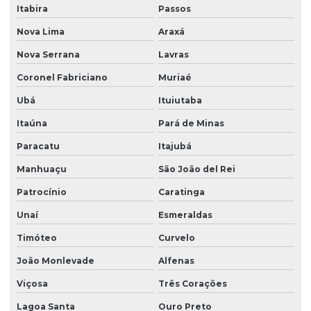
Empresa de árvores nativas
Itabira
Passos
Empresa de árvores nativas em paraná
Nova Lima
Araxá
Empresa de árvores nativas em são paulo
Nova Serrana
Lavras
Empresa de grama batatais
Coronel Fabriciano
Muriaé
Ubá
Ituiutaba
Empresa de grama bermuda
Itaúna
Pará de Minas
Empresa de grama bermuda em paraná
Paracatu
Itajubá
Empresa de grama bermuda em são paulo
Manhuaçu
São João del Rei
Empresa de grama esmeralda
Patrocínio
Caratinga
Empresa de grama esmeralda em paraná
Unaí
Esmeraldas
Empresa de grama esmeralda em são paulo
Timóteo
Curvelo
Empresa de grama são carlos
João Monlevade
Alfenas
Empresa de grama são carlos em paraná
Viçosa
Três Corações
Empresa de grama são carlos em são paulo
Lagoa Santa
Ouro Preto