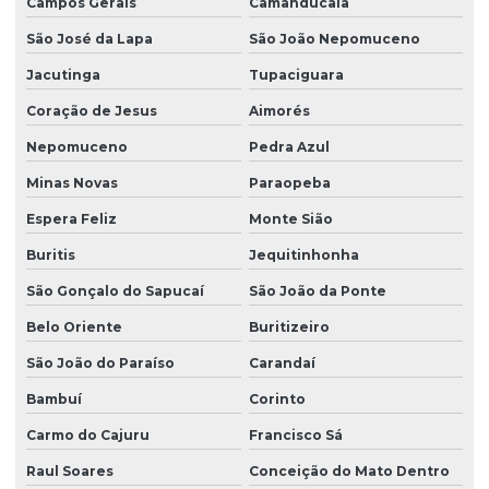
Campos Gerais
Camanducaia
Fornecedor de plantio de grama em paraná
São José da Lapa
São João Nepomuceno
Fornecedor de plantio de grama em são paulo
Jacutinga
Tupaciguara
Grama bermuda para campo de futebol
Coração de Jesus
Aimorés
Grama bermuda para comprar
Nepomuceno
Pedra Azul
Grama bermuda em são paulo
Minas Novas
Paraopeba
Grama para campo de futebol preço
Espera Feliz
Monte Sião
Grama para campo de futebol profissional
Buritis
Jequitinhonha
Grama para campo de futebol society
São Gonçalo do Sapucaí
São João da Ponte
Grama para campo de golfe
Belo Oriente
Buritizeiro
São João do Paraíso
Carandaí
Grama da esmeralda
Bambuí
Corinto
Grama esmeralda na bahia
Carmo do Cajuru
Francisco Sá
Grama esmeralda para campo de futebol
Raul Soares
Conceição do Mato Dentro
Grama esmeralda para comprar