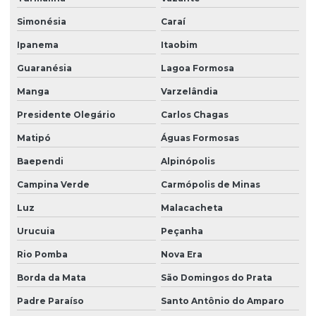
Grama são carlos em bahia
Simonésia
Caraí
Grama são carlos para campo de futebol
Ipanema
Itaobim
Grama são carlos para jardim
Guaranésia
Lagoa Formosa
Grama são carlos m2
Manga
Varzelândia
Grama são carlos em minas gerais
Presidente Olegário
Carlos Chagas
Grama são carlos em paraná
Matipó
Águas Formosas
Baependi
Alpinópolis
Grama são carlos em placas
Campina Verde
Carmópolis de Minas
Grama são carlos em são paulo
Luz
Malacacheta
Grama são carlos a venda
Urucuia
Peçanha
Gramas para campo de futebol
Rio Pomba
Nova Era
Hidrossemeadura em são paulo
Borda da Mata
São Domingos do Prata
Hidrossemeadura à venda
Padre Paraíso
Santo Antônio do Amparo
Leiva de grama