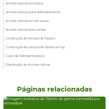
árvores nativas em bahia
árvores nativas para reflorestamento
árvores nativas em são paulo
árvores nativas para venda
Construção de campos de futebol
Construção de campos de futebol em sp
Custo de hidrossemeadura
Distribuidor de árvores nativas
Distribuidor de árvores nativas em são paulo
Distribuidor de grama
Páginas relacionadas
Distribuidor de grama batatais
Distribuidor de grama batatais em sp
Distribuidor de grama bermuda