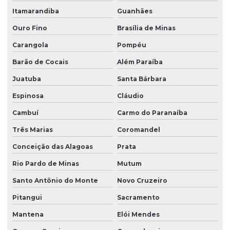
Itamarandiba
Guanhães
Fornecedor de grama batatais
Ouro Fino
Brasília de Minas
Fornecedor de grama bermuda
Carangola
Pompéu
Fornecedor de grama bermuda em paraná
Barão de Cocais
Além Paraíba
Fornecedor de grama para campo de futebol em sp
Juatuba
Santa Bárbara
Fornecedor de grama esmeralda
Espinosa
Cláudio
Fornecedor de grama esmeralda em paraná
Cambuí
Carmo do Paranaíba
Fornecedor de grama esmeralda em são paulo
Três Marias
Coromandel
Fornecedor de grama santo agostinho
Conceição das Alagoas
Prata
Fornecedor de grama são carlos
Rio Pardo de Minas
Mutum
Fornecedor de grama são carlos em paraná
Santo Antônio do Monte
Novo Cruzeiro
Pitangui
Sacramento
Fornecedor de grama são carlos em são paulo
Mantena
Elói Mendes
Fornecedor de plantio de grama