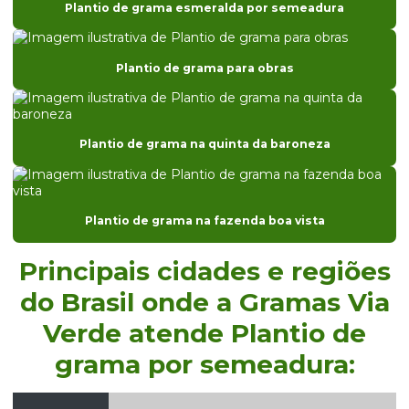
Plantio de grama esmeralda por semeadura
Distribuidor de grama bermuda em paraná
Distribuidor de grama bermuda em são paulo
Plantio de grama para obras
Distribuidor de grama para campo de futebol
Distribuidor de grama para campo de futebol em sp
Plantio de grama na quinta da baroneza
Distribuidor de grama para campo de golfe
Distribuidor de grama para casa de praia em sp
Plantio de grama na fazenda boa vista
Distribuidor de grama coreana
Distribuidor de grama coreana em sp
Principais cidades e regiões
Distribuidor de grama entregue para obras
do Brasil onde a Gramas Via
Verde atende Plantio de
Distribuidor de grama entregue para obras em sp
grama por semeadura:
Distribuidor de grama esmeralda
Distribuidor de grama esmeralda em paraná