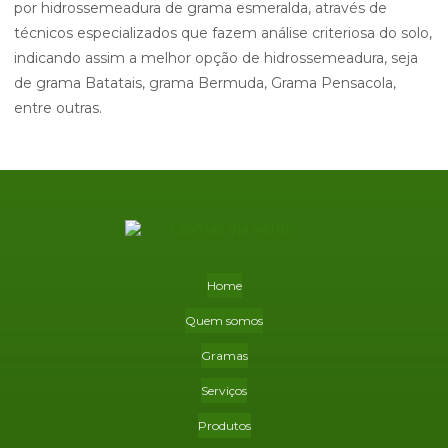
por hidrossemeadura de grama esmeralda, através de
técnicos especializados que fazem análise criteriosa do solo,
indicando assim a melhor opção de hidrossemeadura, seja
de grama Batatais, grama Bermuda, Grama Pensacola,
entre outras.
Home
Quem somos
Gramas
Serviços
Produtos