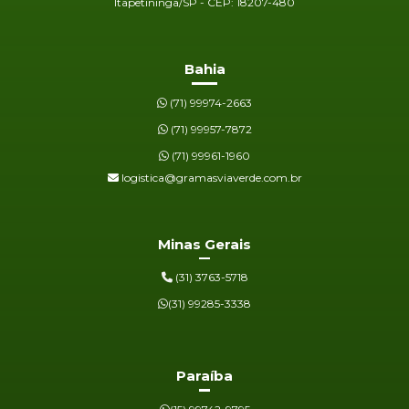
Itapetininga/SP - CEP: 18207-480
Bahia
(71) 99974-2663
(71) 99957-7872
(71) 99961-1960
logistica@gramasviaverde.com.br
Minas Gerais
(31) 3763-5718
(31) 99285-3338
Paraíba