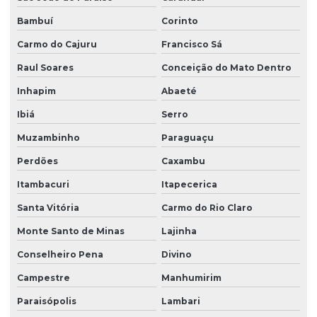
Bambuí
Corinto
Grama esmeralda para campo de futebol
Carmo do Cajuru
Francisco Sá
Grama esmeralda para comprar
Raul Soares
Conceição do Mato Dentro
Grama esmeralda para jardim
Inhapim
Abaeté
Grama esmeralda para jardim para comprar
Ibiá
Serro
Grama esmeralda para jardim preço
Muzambinho
Paraguaçu
Grama esmeralda em minas gerais
Perdões
Caxambu
Grama esmeralda em paraná
Itambacuri
Itapecerica
Grama esmeralda em são paulo
Santa Vitória
Carmo do Rio Claro
Grama esmeralda para sombra
Monte Santo de Minas
Lajinha
Grama esmeralda em sp
Conselheiro Pena
Divino
Campestre
Manhumirim
Grama esmeralda para talude
Paraisópolis
Lambari
Grama esmeralda a venda