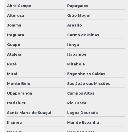
Plantio de grama em paraná
Abre Campo
Papagaios
Plantio de grama em placas
Alterosa
Grão Mogol
Plantio de grama por hidrossemeadura
Joaíma
Areado
Plantio de grama na quinta da baroneza
Itaguara
Carmo de Minas
Plantio de grama em rodovias
Guapé
Itinga
Ataléia
Itapagipe
Plantio de grama em rodovias em sp
Poté
Mirabela
Plantio de grama em são paulo
Miraí
Engenheiro Caldas
Plantio de grama por semeadura
Monte Belo
São João das Missões
Plantio de grama em talude
Ubaporanga
Campos Altos
Plantio de grama em tapete
Itatiaiuçu
Rio Casca
Plantio de gramados
Santa Maria do Suaçuí
Lagoa Dourada
Plantio de gramas
Ilicínea
Mar de Espanha
Produtor de árvores nativas