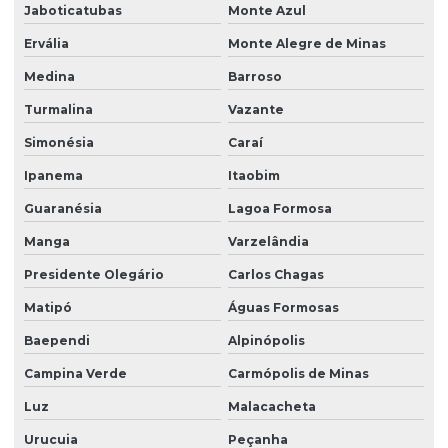
Jaboticatubas
Monte Azul
Grama santo agostinho
Ervália
Monte Alegre de Minas
Grama santo agostinho em são paulo
Medina
Barroso
Grama são carlos em bahia
Turmalina
Vazante
Grama são carlos para campo de futebol
Simonésia
Caraí
Grama são carlos para jardim
Ipanema
Itaobim
Grama são carlos m2
Guaranésia
Lagoa Formosa
Grama são carlos em minas gerais
Manga
Varzelândia
Grama são carlos em paraná
Presidente Olegário
Carlos Chagas
Grama são carlos em placas
Matipó
Águas Formosas
Baependi
Alpinópolis
Grama são carlos em são paulo
Campina Verde
Carmópolis de Minas
Grama são carlos a venda
Luz
Malacacheta
Gramas para campo de futebol
Urucuia
Peçanha