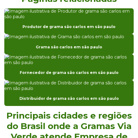
Distribuidor de grama batatais
Distribuidor de grama batatais em sp
Distribuidor de grama bermuda
Produtor de grama são carlos em são paulo
Distribuidor de grama bermuda em paraná
Distribuidor de grama bermuda em são paulo
Grama são carlos em são paulo
Distribuidor de grama para campo de futebol
Distribuidor de grama para campo de futebol em sp
Fornecedor de grama são carlos em são paulo
Distribuidor de grama para campo de golfe
Distribuidor de grama para casa de praia em sp
Distribuidor de grama são carlos em são paulo
Distribuidor de grama coreana
Distribuidor de grama coreana em sp
Principais cidades e regiões
Distribuidor de grama entregue para obras
do Brasil onde a Gramas Via
Verde atende Empresa de
Distribuidor de grama entregue para obras em sp