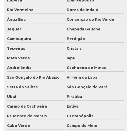
Itapeva
Bom Repouso
Produtor de grama
Rio Vermelho
Dores do Indaiá
Produtor de grama batatais
Água Boa
Conceição do Rio Verde
Produtor de grama bermuda
Jequeri
Chapada Gaúcha
Cambuquira
Perdigão
Produtor de grama para campo de futebol
Teixeiras
Cristais
Produtor de grama para campo de golfe
Mato Verde
Iapu
Produtor de grama coreana
Andrelândia
Cachoeira de Minas
Produtor de grama entregue para obras
São Gonçalo do Rio Abaixo
Virgem da Lapa
Produtor de grama esmeralda
Serra do Salitre
São Gonçalo do Pará
Produtor de grama esmeralda em minas gerais
Ubaí
Piraúba
Produtor de grama esmeralda em paraná
Carmo da Cachoeira
Estiva
Produtor de grama esmeralda em são paulo
Prudente de Morais
Caetanópolis
Produtor de grama são carlos
Cabo Verde
Campo do Meio