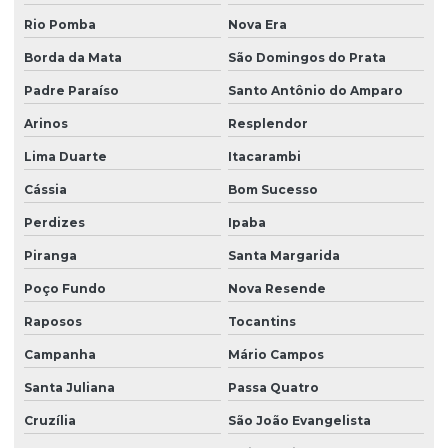
Hidrossemeadura em são paulo
Rio Pomba
Nova Era
Hidrossemeadura à venda
Borda da Mata
São Domingos do Prata
Leiva de grama
Padre Paraíso
Santo Antônio do Amparo
Manutenção de áreas verde
Arinos
Resplendor
Manutenção de áreas verde em sp
Lima Duarte
Itacarambi
Orçamento de plantio de grama
Cássia
Bom Sucesso
Plantio de árvores nativas
Perdizes
Ipaba
Plantio de árvores nativas em sp
Piranga
Santa Margarida
Poço Fundo
Nova Resende
Plantio de grama em aeroportos
Raposos
Tocantins
Plantio de grama em aeroportos em sp
Campanha
Mário Campos
Plantio de grama com areia
Santa Juliana
Passa Quatro
Plantio de grama em bahia
Cruzília
São João Evangelista
Plantio de grama em barranco