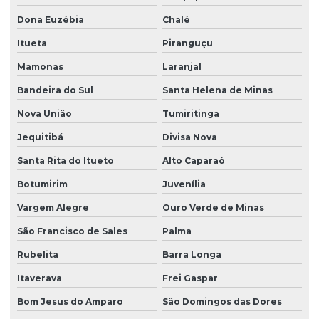
Dona Euzébia
Chalé
Itueta
Piranguçu
Mamonas
Laranjal
Bandeira do Sul
Santa Helena de Minas
Nova União
Tumiritinga
Jequitibá
Divisa Nova
Santa Rita do Itueto
Alto Caparaó
Botumirim
Juvenília
Vargem Alegre
Ouro Verde de Minas
São Francisco de Sales
Palma
Rubelita
Barra Longa
Itaverava
Frei Gaspar
Bom Jesus do Amparo
São Domingos das Dores