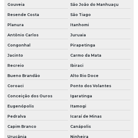
Produtor de grama são carlos em paraná
Gouveia
São João do Manhuaçu
Produtor de grama são carlos em são paulo
Resende Costa
São Tiago
Planura
Itanhomi
Produtor de leiva de grama
Antônio Carlos
Juruaia
Produtor de plantio de grama
Congonhal
Pirapetinga
Serviço de hidrossemeadura
Jacinto
Carmo da Mata
Recreio
Ibiraci
Bueno Brandão
Alto Rio Doce
Coroaci
Ponto dos Volantes
Conceição dos Ouros
Igaratinga
Eugenópolis
Itamogi
Pedralva
Icaraí de Minas
Capim Branco
Canápolis
Urucânia
Ninheira