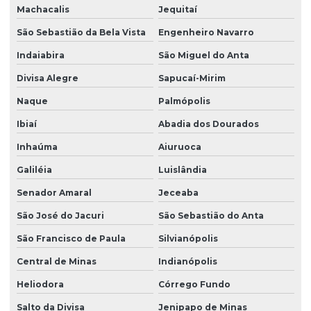
Machacalis
Jequitaí
São Sebastião da Bela Vista
Engenheiro Navarro
Indaiabira
São Miguel do Anta
Divisa Alegre
Sapucaí-Mirim
Naque
Palmópolis
Ibiaí
Abadia dos Dourados
Inhaúma
Aiuruoca
Galiléia
Luislândia
Senador Amaral
Jeceaba
São José do Jacuri
São Sebastião do Anta
São Francisco de Paula
Silvianópolis
Central de Minas
Indianópolis
Heliodora
Córrego Fundo
Salto da Divisa
Jenipapo de Minas