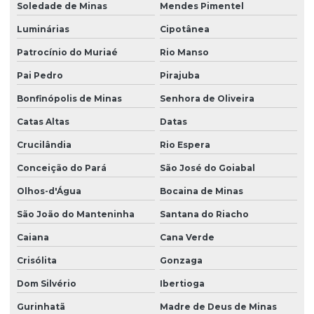
Soledade de Minas
Mendes Pimentel
Luminárias
Cipotânea
Patrocínio do Muriaé
Rio Manso
Pai Pedro
Pirajuba
Bonfinópolis de Minas
Senhora de Oliveira
Catas Altas
Datas
Crucilândia
Rio Espera
Conceição do Pará
São José do Goiabal
Olhos-d'Água
Bocaina de Minas
São João do Manteninha
Santana do Riacho
Caiana
Cana Verde
Crisólita
Gonzaga
Dom Silvério
Ibertioga
Gurinhatã
Madre de Deus de Minas