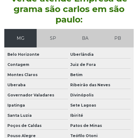
grama são carlos em são
Distribuidor de grama esmeralda
paulo:
Distribuidor de grama esmeralda em paraná
Distribuidor de grama esmeralda em são paulo
MG
SP
BA
PB
Distribuidor de grama para prefeitura
Distribuidor de grama santo agostinho
Belo Horizonte
Uberlândia
Distribuidor de grama santo agostinho em são paulo
Contagem
Juiz de Fora
Distribuidor de grama são carlos
Montes Claros
Betim
Distribuidor de grama são carlos em paraná
Uberaba
Ribeirão das Neves
Governador Valadares
Divinópolis
Distribuidor de grama são carlos em são paulo
Ipatinga
Sete Lagoas
Distribuidor de leiva de grama em sp
Santa Luzia
Ibirité
Distribuidor de plantio de grama
Poços de Caldas
Patos de Minas
Distribuidor de plantio de grama em paraná
Pouso Alegre
Teófilo Otoni