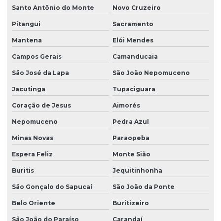
Fornecedor de grama são carlos em são paulo
Santo Antônio do Monte
Novo Cruzeiro
Pitangui
Sacramento
Fornecedor de plantio de grama
Mantena
Elói Mendes
Fornecedor de plantio de grama em paraná
Campos Gerais
Camanducaia
Fornecedor de plantio de grama em são paulo
São José da Lapa
São João Nepomuceno
Grama bermuda para campo de futebol
Jacutinga
Tupaciguara
Grama bermuda para comprar
Coração de Jesus
Aimorés
Grama bermuda em são paulo
Nepomuceno
Pedra Azul
Grama para campo de futebol preço
Minas Novas
Paraopeba
Grama para campo de futebol profissional
Espera Feliz
Monte Sião
Grama para campo de futebol society
Buritis
Jequitinhonha
Grama para campo de golfe
São Gonçalo do Sapucaí
São João da Ponte
Grama da esmeralda
Belo Oriente
Buritizeiro
São João do Paraíso
Carandaí
Grama esmeralda na bahia