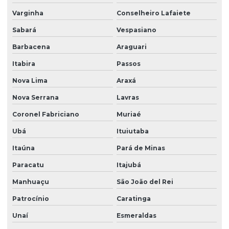
Distribuidor de plantio de grama em são paulo
Varginha
Conselheiro Lafaiete
Empreiteira de plantio de grama esmeralda em sp
Sabará
Vespasiano
Empresa de árvores nativas
Barbacena
Araguari
Empresa de árvores nativas em paraná
Itabira
Passos
Empresa de árvores nativas em são paulo
Nova Lima
Araxá
Empresa de grama batatais
Nova Serrana
Lavras
Empresa de grama bermuda
Coronel Fabriciano
Muriaé
Ubá
Ituiutaba
Empresa de grama bermuda em paraná
Itaúna
Pará de Minas
Empresa de grama bermuda em são paulo
Paracatu
Itajubá
Empresa de grama esmeralda
Manhuaçu
São João del Rei
Empresa de grama esmeralda em paraná
Patrocínio
Caratinga
Empresa de grama esmeralda em são paulo
Unaí
Esmeraldas
Empresa de grama são carlos