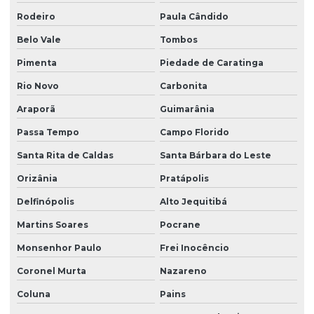
Rodeiro
Paula Cândido
Belo Vale
Tombos
Pimenta
Piedade de Caratinga
Rio Novo
Carbonita
Araporã
Guimarânia
Passa Tempo
Campo Florido
Santa Rita de Caldas
Santa Bárbara do Leste
Orizânia
Pratápolis
Delfinópolis
Alto Jequitibá
Martins Soares
Pocrane
Monsenhor Paulo
Frei Inocêncio
Coronel Murta
Nazareno
Coluna
Pains