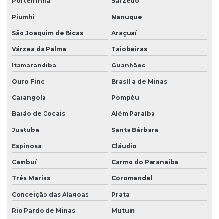
Porteirinha
Sarzedo
Fornecedor de árvores nativas
Piumhi
Nanuque
Fornecedor de árvores nativas em são paulo
São Joaquim de Bicas
Araçuaí
Várzea da Palma
Taiobeiras
Fornecedor de grama batatais
Itamarandiba
Guanhães
Fornecedor de grama bermuda
Ouro Fino
Brasília de Minas
Fornecedor de grama bermuda em paraná
Carangola
Pompéu
Fornecedor de grama para campo de futebol em sp
Barão de Cocais
Além Paraíba
Fornecedor de grama esmeralda
Juatuba
Santa Bárbara
Fornecedor de grama esmeralda em paraná
Espinosa
Cláudio
Fornecedor de grama esmeralda em são paulo
Cambuí
Carmo do Paranaíba
Fornecedor de grama santo agostinho
Três Marias
Coromandel
Fornecedor de grama são carlos
Conceição das Alagoas
Prata
Fornecedor de grama são carlos em paraná
Rio Pardo de Minas
Mutum