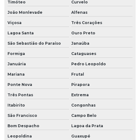
Timóteo
Curvelo
Empresa de grama são carlos em paraná
João Monlevade
Alfenas
Empresa de grama são carlos em são paulo
Viçosa
Três Corações
Empresa de hidrossemeadura
Lagoa Santa
Ouro Preto
Empresa de leiva de grama
São Sebastião do Paraíso
Janaúba
Empresa de plantio de grama
Formiga
Cataguases
Januária
Pedro Leopoldo
Empresa de plantio de grama em paraná
Mariana
Frutal
Empresa de plantio de grama em são paulo
Ponte Nova
Pirapora
Empresa produtora de grama batatais
Três Pontas
Extrema
Empresa produtora de grama para campo de golfe
Itabirito
Congonhas
Empresa produtora de grama entregue para obras
São Francisco
Campo Belo
Empresa produtora de grama esmeralda
Bom Despacho
Lagoa da Prata
Empresa produtora de grama santo agostinho
Leopoldina
Guaxupé