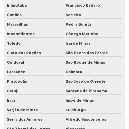
Inimutaba
Francisco Badaró
Confins
Sericita
Maravilhas
Pedra Bonita
Inconfidentes
Cônego Marinho
Toledo
Iraí de Minas
Claro dos Poções
São Pedro dos Ferros
Guidoval
São Roque de Minas
Lassance
Coimbra
Pintópolis
São João do Oriente
Catuji
Santana de Pirapama
Ijaci
Imbé de Minas
Varjão de Minas
Luisburgo
Serra dos Aimorés
Alfredo Vasconcelos
São Thomé das Letras
Alpercata