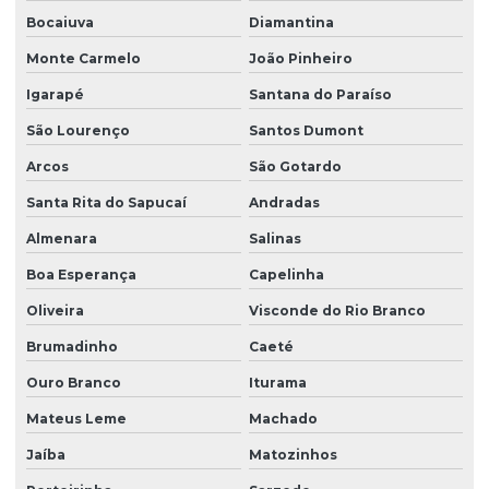
Empresa produtora de grama são carlos
Bocaiuva
Diamantina
Empresa produtora de leiva de grama
Monte Carmelo
João Pinheiro
Equipe de plantio de grama esmeralda
Igarapé
Santana do Paraíso
Equipe de plantio de grama esmeralda em sp
São Lourenço
Santos Dumont
Arcos
São Gotardo
Equipe de plantio de grama especializada em rodovias
Santa Rita do Sapucaí
Andradas
Equipe de plantio de grama especializada em taludes
Almenara
Salinas
Execução de projeto de paisagismo
Boa Esperança
Capelinha
Fabricante de árvores nativas
Oliveira
Visconde do Rio Branco
Fabricante de árvores nativas em são paulo
Brumadinho
Caeté
Fabricante de grama esmeralda
Ouro Branco
Iturama
Fabricante de grama esmeralda em são paulo
Mateus Leme
Machado
Fabricante de grama santo agostinho
Jaíba
Matozinhos
Fabricante de grama são carlos