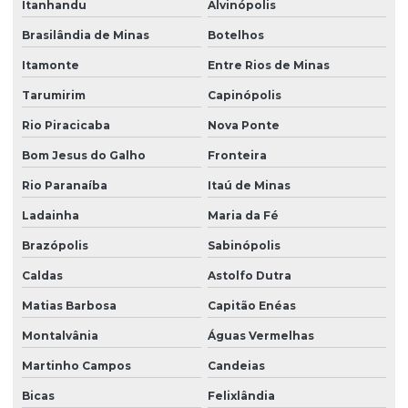
Itanhandu
Alvinópolis
Plantio de grama em condomínio
Brasilândia de Minas
Botelhos
Plantio de grama em condomínio em sp
Itamonte
Entre Rios de Minas
Plantio de grama esmeralda
Tarumirim
Capinópolis
Plantio de grama esmeralda por semeadura
Rio Piracicaba
Nova Ponte
Plantio de grama na fazenda boa vista
Bom Jesus do Galho
Fronteira
Plantio de grama com hidrossemeadura
Rio Paranaíba
Itaú de Minas
Ladainha
Maria da Fé
Plantio de grama com hidrossemeadura em sp
Brazópolis
Sabinópolis
Plantio de grama em leivas
Caldas
Astolfo Dutra
Plantio de grama em loteamentos
Matias Barbosa
Capitão Enéas
Plantio de grama em loteamentos em sp
Montalvânia
Águas Vermelhas
Plantio de grama em minas gerais
Martinho Campos
Candeias
Plantio de grama para obras
Bicas
Felixlândia